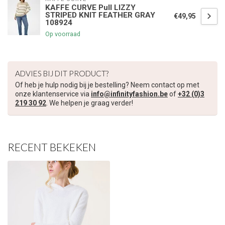
KAFFE CURVE Pull LIZZY
STRIPED KNIT FEATHER GRAY
€49,95
108924
€5,00 korting op je volgende bestelling
Op voorraad
Schrijf je in voor onze nieuwsbrief om op de hoogte te blijven
over onze nieuwe collectie, en ontvang
5 euro korting
op je
volgende aankoop! 😀
ADVIES BIJ DIT PRODUCT?
Of heb je hulp nodig bij je bestelling? Neem contact op met
onze klantenservice via
info@infinityfashion.be
of
+32 (0)3
219 30 92
. We helpen je graag verder!
Inschrijven
RECENT BEKEKEN
Je korting is geldig bij een minimale bestelwaarde van €45,00