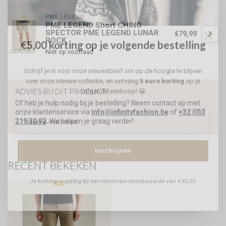
PME LEGEND
PME LEGEND Short CHINO
SPECTOR PME LEGEND LUNAR
€79,99
ROCK
€5,00 korting op je volgende bestelling
Niet op voorraad
Schrijf je in voor onze nieuwsbrief om op de hoogte te blijven
over onze nieuwe collectie, en ontvang
5 euro korting
op je
ADVIES BIJ DIT PRODUCT?
volgende aankoop! 😀
Of heb je hulp nodig bij je bestelling? Neem contact op met
onze klantenservice via
info@infinityfashion.be
of
+32 (0)3
219 30 92
. We helpen je graag verder!
Inschrijven
RECENT BEKEKEN
Je korting is geldig bij een minimale bestelwaarde van €45,00