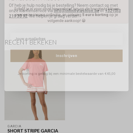
Of heb je hulp nodig bij je bestelling? Neem contact op met
Schrijf je in voor onze nieuwsbrief om op de hoogte te blijven
onze klantenservice via
info@infinityfashion.be
of
+32 (0)3
over onze nieuwe collectie, en ontvang
5 euro korting
op je
219 30 92
. We helpen je graag verder!
volgende aankoop! 😀
RECENT BEKEKEN
Inschrijven
Je korting is geldig bij een minimale bestelwaarde van €45,00
GARCIA
SHORT STRIPE GARCIA