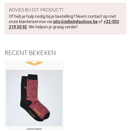
ADVIES BIJ DIT PRODUCT?
Schrijf je in voor onze nieuwsbrief om op de hoogte te blijven
Of heb je hulp nodig bij je bestelling? Neem contact op met
over onze nieuwe collectie, en ontvang
5 euro korting
op je
onze klantenservice via
info@infinityfashion.be
of
+32 (0)3
volgende aankoop! 😀
219 30 92
. We helpen je graag verder!
RECENT BEKEKEN
Inschrijven
Je korting is geldig bij een minimale bestelwaarde van €45,00