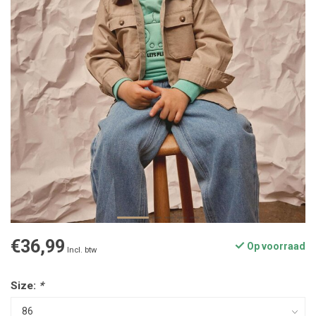
€36,99
Op voorraad
Incl. btw
Size:
*