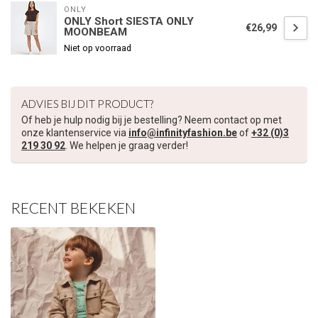
ONLY
ONLY Short SIESTA ONLY
€26,99
MOONBEAM
€5,00 korting op je volgende bestelling
Niet op voorraad
Schrijf je in voor onze nieuwsbrief om op de hoogte te blijven
over onze nieuwe collectie, en ontvang
5 euro korting
op je
volgende aankoop! 😀
ADVIES BIJ DIT PRODUCT?
Of heb je hulp nodig bij je bestelling? Neem contact op met
onze klantenservice via
info@infinityfashion.be
of
+32 (0)3
219 30 92
. We helpen je graag verder!
Inschrijven
RECENT BEKEKEN
Je korting is geldig bij een minimale bestelwaarde van €45,00