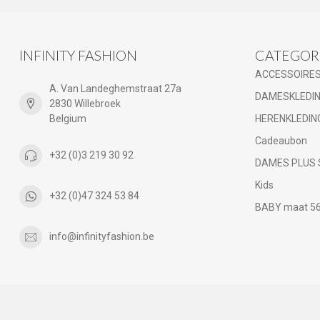
INFINITY FASHION
CATEGOR
ACCESSOIRE
A. Van Landeghemstraat 27a
DAMESKLEDI
2830 Willebroek
Belgium
HERENKLEDIN
Cadeaubon
+32 (0)3 219 30 92
DAMES PLUS 
Kids
+32 (0)47 324 53 84
BABY maat 56 
info@infinityfashion.be