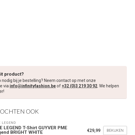
dit product?
p nodig bij je bestelling? Neem contact op met onze
e via
info@infinityfashion.be
of
+32 (0)3 219 30 92
. We helpen
er!
KOCHTEN OOK
 LEGEND
E LEGEND T-Shirt GUYVER PME
€29,99
BEKIJKEN
gend BRIGHT WHITE