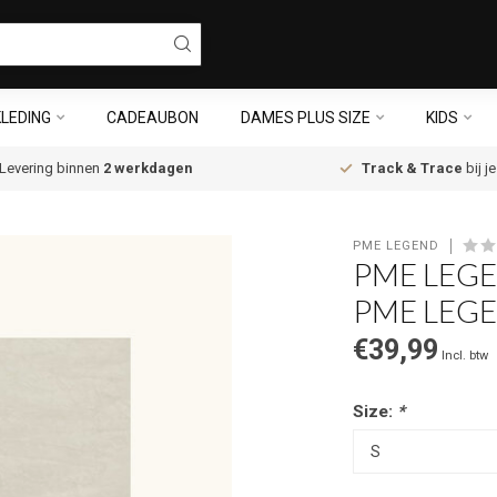
LEDING
CADEAUBON
DAMES PLUS SIZE
KIDS
Levering binnen
2 werkdagen
Track & Trace
bij j
PME LEGEND
PME LEGE
PME LEG
€39,99
Incl. btw
Size:
*