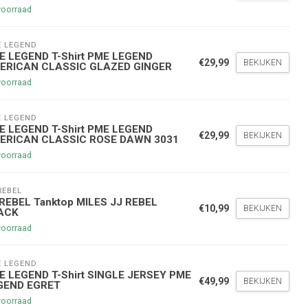
voorraad
 LEGEND
E LEGEND T-Shirt PME LEGEND
€29,99
BEKIJKEN
ERICAN CLASSIC GLAZED GINGER
voorraad
 LEGEND
nde bestelling
E LEGEND T-Shirt PME LEGEND
€29,99
BEKIJKEN
ERICAN CLASSIC ROSE DAWN 3031
voorraad
hoogte te blijven over onze
g
op je volgende aankoop!
REBEL
 REBEL Tanktop MILES JJ REBEL
€10,99
BEKIJKEN
ACK
voorraad
Inschrijven
 LEGEND
E LEGEND T-Shirt SINGLE JERSEY PME
stelwaarde van €45,00
€49,99
BEKIJKEN
GEND EGRET
voorraad