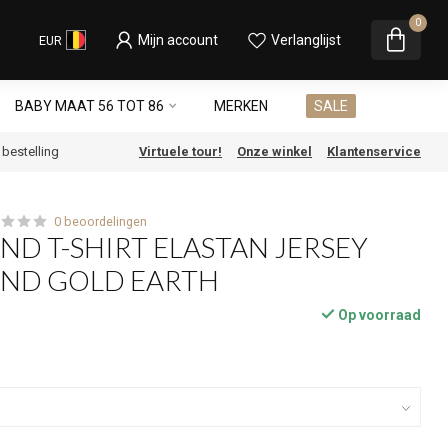
0
Mijn account
Verlanglijst
EUR
BABY MAAT 56 TOT 86
MERKEN
SALE
e bestelling
Virtuele tour!
Onze winkel
Klantenservice
0 beoordelingen
ND T-SHIRT ELASTAN JERSEY
END GOLD EARTH
Op voorraad