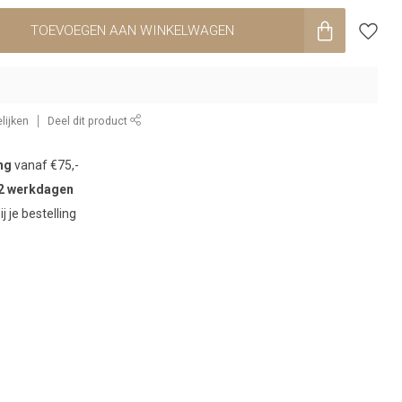
TOEVOEGEN AAN WINKELWAGEN
lijken
Deel dit product
ng
vanaf €75,-
2 werkdagen
ij je bestelling