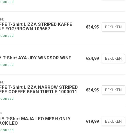
voorraad
FE
FFE T-Shirt LIZZA STRIPED KAFFE
€34,95
BEKIJKEN
UE FOG/BROWN 109657
voorraad
Y
nde bestelling
Y T-Shirt AYA JDY WINDSOR WINE
€24,99
BEKIJKEN
voorraad
hoogte te blijven over onze
g
op je volgende aankoop!
FE
FFE T-Shirt LIZZA NARROW STRIPED
€34,95
BEKIJKEN
FFE COFFEE BEAN TURTLE 1000011
voorraad
Inschrijven
Y
LY T-Shirt MAJA LEO MESH ONLY
stelwaarde van €45,00
€19,99
BEKIJKEN
ACK LEO
voorraad