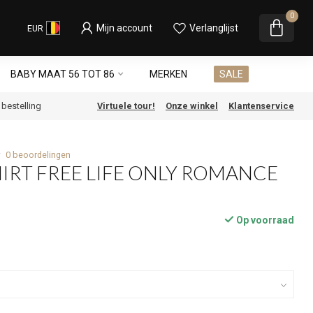
0
Mijn account
Verlanglijst
EUR
BABY MAAT 56 TOT 86
MERKEN
SALE
e bestelling
Virtuele tour!
Onze winkel
Klantenservice
0 beoordelingen
HIRT FREE LIFE ONLY ROMANCE
Op voorraad