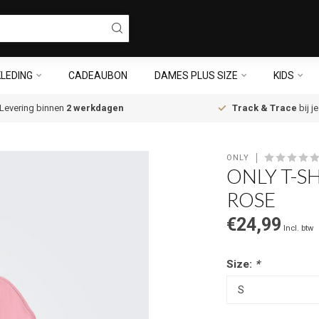
LEDING
CADEAUBON
DAMES PLUS SIZE
KIDS
Levering binnen
2 werkdagen
Track & Trace
bij j
ONLY
ONLY T-S
ROSE
€24,99
Incl. btw
Size:
*