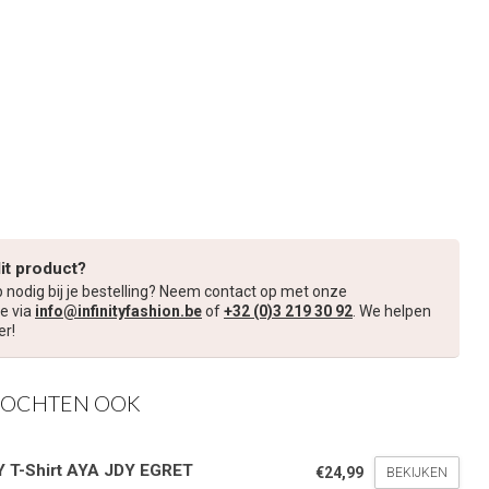
dit product?
p nodig bij je bestelling? Neem contact op met onze
e via
info@infinityfashion.be
of
+32 (0)3 219 30 92
. We helpen
er!
KOCHTEN OOK
Y
Y T-Shirt AYA JDY EGRET
€24,99
BEKIJKEN