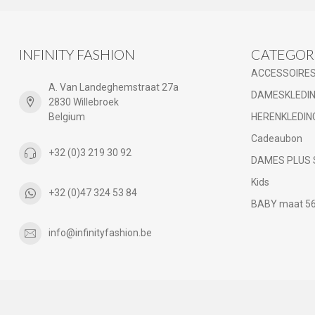
INFINITY FASHION
CATEGOR
ACCESSOIRE
A. Van Landeghemstraat 27a
DAMESKLEDI
2830 Willebroek
Belgium
HERENKLEDIN
Cadeaubon
+32 (0)3 219 30 92
DAMES PLUS 
Kids
+32 (0)47 324 53 84
BABY maat 56 
info@infinityfashion.be