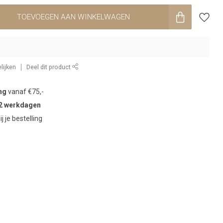
TOEVOEGEN AAN WINKELWAGEN
lijken
Deel dit product
ng
vanaf €75,-
2 werkdagen
ij je bestelling