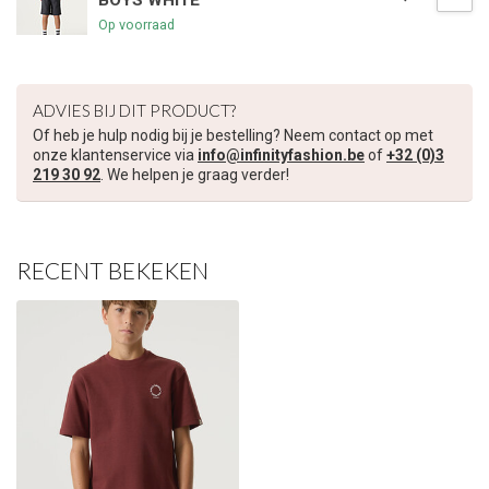
BOYS WHITE
Op voorraad
€5,00 korting op je volgende bestelling
Schrijf je in voor onze nieuwsbrief om op de hoogte te blijven
ADVIES BIJ DIT PRODUCT?
over onze nieuwe collectie, en ontvang
5 euro korting
op je
volgende aankoop! 😀
Of heb je hulp nodig bij je bestelling? Neem contact op met
onze klantenservice via
info@infinityfashion.be
of
+32 (0)3
219 30 92
. We helpen je graag verder!
Inschrijven
RECENT BEKEKEN
Je korting is geldig bij een minimale bestelwaarde van €45,00