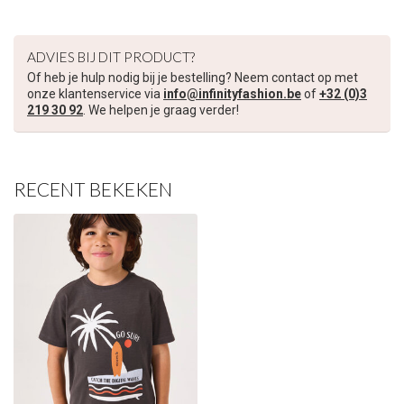
€5,00 korting op je volgende bestelling
ADVIES BIJ DIT PRODUCT?
Schrijf je in voor onze nieuwsbrief om op de hoogte te blijven
Of heb je hulp nodig bij je bestelling? Neem contact op met
over onze nieuwe collectie, en ontvang
5 euro korting
op je
onze klantenservice via
info@infinityfashion.be
of
+32 (0)3
volgende aankoop! 😀
219 30 92
. We helpen je graag verder!
RECENT BEKEKEN
Inschrijven
Je korting is geldig bij een minimale bestelwaarde van €45,00