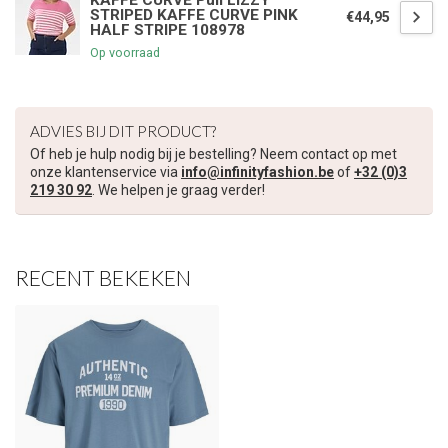
KAFFE CURVE Pull LIZZY
STRIPED KAFFE CURVE PINK
€44,95
HALF STRIPE 108978
€5,00 korting op je volgende bestelling
Op voorraad
Schrijf je in voor onze nieuwsbrief om op de hoogte te blijven
over onze nieuwe collectie, en ontvang
5 euro korting
op je
ADVIES BIJ DIT PRODUCT?
volgende aankoop! 😀
Of heb je hulp nodig bij je bestelling? Neem contact op met
onze klantenservice via
info@infinityfashion.be
of
+32 (0)3
219 30 92
. We helpen je graag verder!
Inschrijven
RECENT BEKEKEN
Je korting is geldig bij een minimale bestelwaarde van €45,00