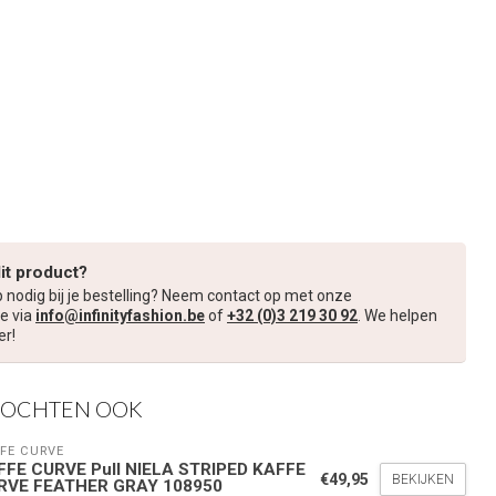
dit product?
p nodig bij je bestelling? Neem contact op met onze
e via
info@infinityfashion.be
of
+32 (0)3 219 30 92
. We helpen
er!
KOCHTEN OOK
FE CURVE
FFE CURVE Pull NIELA STRIPED KAFFE
€49,95
BEKIJKEN
RVE FEATHER GRAY 108950