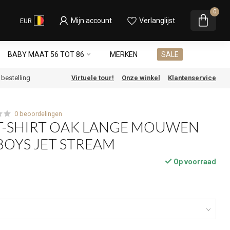
0
Mijn account
Verlanglijst
EUR
BABY MAAT 56 TOT 86
MERKEN
SALE
e bestelling
Virtuele tour!
Onze winkel
Klantenservice
0 beoordelingen
T-SHIRT OAK LANGE MOUWEN
BOYS JET STREAM
Op voorraad