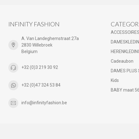
INFINITY FASHION
CATEGOR
ACCESSOIRE
A. Van Landeghemstraat 27a
DAMESKLEDI
2830 Willebroek
Belgium
HERENKLEDIN
Cadeaubon
+32 (0)3 219 30 92
DAMES PLUS 
Kids
+32 (0)47 324 53 84
BABY maat 56 
info@infinityfashion.be