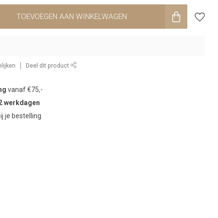
TOEVOEGEN AAN WINKELWAGEN
lijken
Deel dit product
ng
vanaf €75,-
2 werkdagen
ij je bestelling