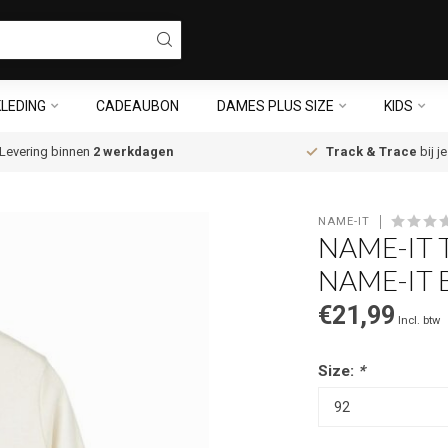
LEDING
CADEAUBON
DAMES PLUS SIZE
KIDS
Levering binnen
2 werkdagen
Track & Trace
bij j
NAME-IT
NAME-IT 
NAME-IT 
€21,99
Incl. btw
Size:
*