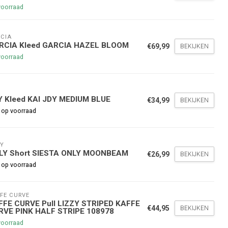
voorraad
CIA
RCIA Kleed GARCIA HAZEL BLOOM
€69,99
BEKIJKEN
voorraad
Y
nde bestelling
Y Kleed KAI JDY MEDIUM BLUE
€34,99
BEKIJKEN
 op voorraad
hoogte te blijven over onze
g
op je volgende aankoop!
Y
LY Short SIESTA ONLY MOONBEAM
€26,99
BEKIJKEN
 op voorraad
Inschrijven
FE CURVE
FFE CURVE Pull LIZZY STRIPED KAFFE
stelwaarde van €45,00
€44,95
BEKIJKEN
RVE PINK HALF STRIPE 108978
voorraad