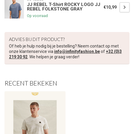
JJ REBEL T-Shirt ROCKY LOGO JJ
€10,99
REBEL FOLKSTONE GRAY
€5,00 korting op je volgende bestelling
Op voorraad
Schrijf je in voor onze nieuwsbrief om op de hoogte te blijven
over onze nieuwe collectie, en ontvang
5 euro korting
op je
ADVIES BIJ DIT PRODUCT?
volgende aankoop! 😀
Of heb je hulp nodig bij je bestelling? Neem contact op met
onze klantenservice via
info@infinityfashion.be
of
+32 (0)3
219 30 92
. We helpen je graag verder!
Inschrijven
RECENT BEKEKEN
Je korting is geldig bij een minimale bestelwaarde van €45,00