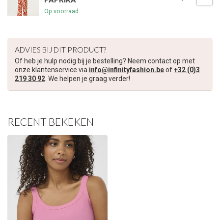
PAPRIKA
Op voorraad
€5,00 korting op je volgende bestelling
Schrijf je in voor onze nieuwsbrief om op de hoogte te blijven
ADVIES BIJ DIT PRODUCT?
over onze nieuwe collectie, en ontvang
5 euro korting
op je
volgende aankoop! 😀
Of heb je hulp nodig bij je bestelling? Neem contact op met
onze klantenservice via
info@infinityfashion.be
of
+32 (0)3
219 30 92
. We helpen je graag verder!
Inschrijven
RECENT BEKEKEN
Je korting is geldig bij een minimale bestelwaarde van €45,00