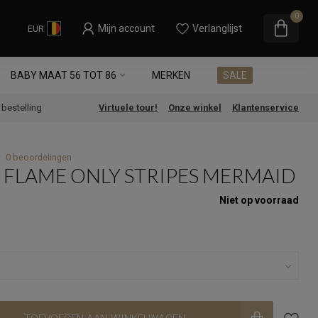
0
Mijn account
Verlanglijst
EUR
BABY MAAT 56 TOT 86
MERKEN
SALE
e bestelling
Virtuele tour!
Onze winkel
Klantenservice
0 beoordelingen
 FLAME ONLY STRIPES MERMAID
Niet op voorraad