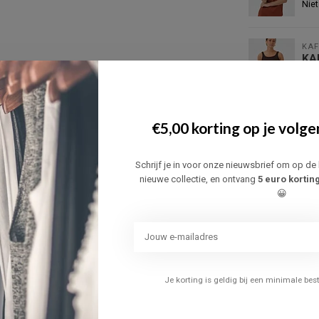
Niet
KAF
KA
19
Op 
€5,00 korting op je volge
JD
JD
Op 
Schrijf je in voor onze nieuwsbrief om op de 
nieuwe collectie, en ontvang
5 euro kortin
😀
JD
JD
Niet
GAR
Je korting is geldig bij een minimale be
GA
Op 