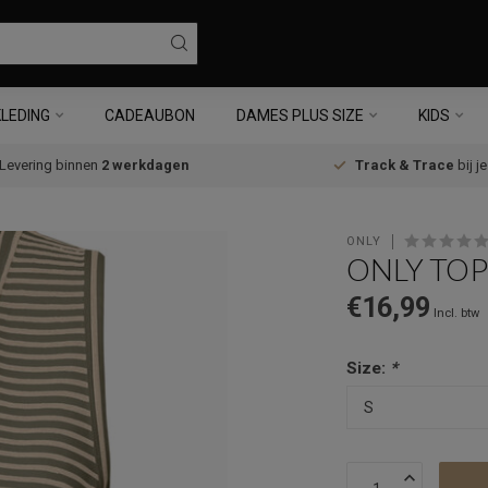
LEDING
CADEAUBON
DAMES PLUS SIZE
KIDS
Levering binnen
2 werkdagen
Track & Trace
bij j
ONLY
ONLY TOP
€16,99
Incl. btw
Size:
*