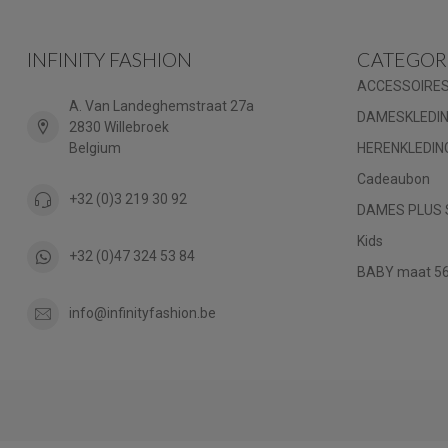
INFINITY FASHION
CATEGOR
ACCESSOIRE
A. Van Landeghemstraat 27a
DAMESKLEDI
2830 Willebroek
Belgium
HERENKLEDIN
Cadeaubon
+32 (0)3 219 30 92
DAMES PLUS 
Kids
+32 (0)47 324 53 84
BABY maat 56 
info@infinityfashion.be