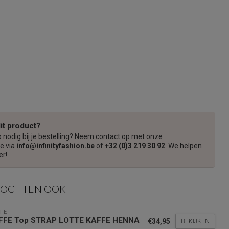
dit product?
p nodig bij je bestelling? Neem contact op met onze
e via
info@infinityfashion.be
of
+32 (0)3 219 30 92
. We helpen
er!
KOCHTEN OOK
FE
FFE Top STRAP LOTTE KAFFE HENNA
€34,95
BEKIJKEN