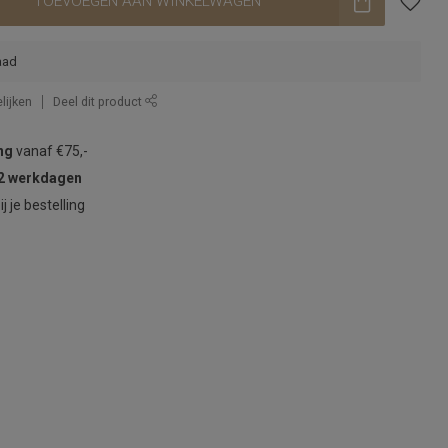
TOEVOEGEN AAN WINKELWAGEN
aad
lijken
Deel dit product
ng
vanaf €75,-
2 werkdagen
ij je bestelling