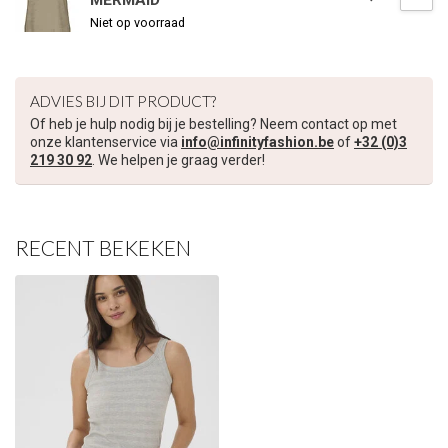
MERMAID
Niet op voorraad
€5,00 korting op je volgende bestelling
Schrijf je in voor onze nieuwsbrief om op de hoogte te blijven
ADVIES BIJ DIT PRODUCT?
over onze nieuwe collectie, en ontvang
5 euro korting
op je
volgende aankoop! 😀
Of heb je hulp nodig bij je bestelling? Neem contact op met
onze klantenservice via
info@infinityfashion.be
of
+32 (0)3
219 30 92
. We helpen je graag verder!
Inschrijven
RECENT BEKEKEN
Je korting is geldig bij een minimale bestelwaarde van €45,00