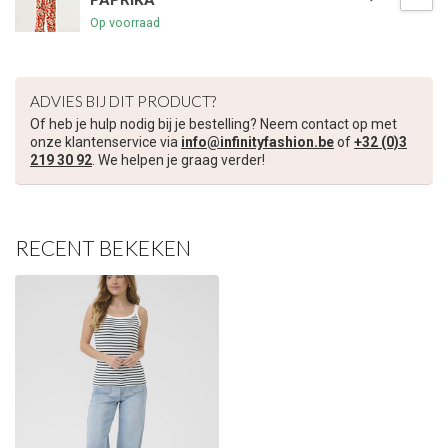
PAPRIKA
Op voorraad
€5,00 korting op je volgende bestelling
Schrijf je in voor onze nieuwsbrief om op de hoogte te blijven
ADVIES BIJ DIT PRODUCT?
over onze nieuwe collectie, en ontvang
5 euro korting
op je
volgende aankoop! 😀
Of heb je hulp nodig bij je bestelling? Neem contact op met
onze klantenservice via
info@infinityfashion.be
of
+32 (0)3
219 30 92
. We helpen je graag verder!
Inschrijven
RECENT BEKEKEN
Je korting is geldig bij een minimale bestelwaarde van €45,00