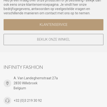
Heb je een vraag over onze producten of je bestelling? Bekijk dan
ook eens onze klantenservicepagina. Je vindt hier onze
bedrijfsgegevens, antwoorden op veelgestelde vragen en
verschillende manieren om contact met ons op te nemen.
KLANTENSERVICE
BEKIJK ONZE WINKEL
INFINITY FASHION
A. Van Landeghemstraat 27a
2830 Willebroek
Belgium
+32 (0)3 219 30 92