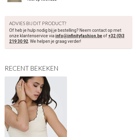
€5,00 korting op je volgende bestelling
Schrijf je in voor onze nieuwsbrief om op de hoogte te blijven
ADVIES BIJ DIT PRODUCT?
over onze nieuwe collectie, en ontvang
5 euro korting
op je
Of heb je hulp nodig bij je bestelling? Neem contact op met
volgende aankoop! 😀
onze klantenservice via
info@infinityfashion.be
of
+32 (0)3
219 30 92
. We helpen je graag verder!
RECENT BEKEKEN
Inschrijven
Je korting is geldig bij een minimale bestelwaarde van €45,00