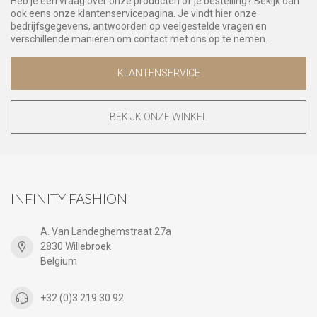
Heb je een vraag over onze producten of je bestelling? Bekijk dan
ook eens onze klantenservicepagina. Je vindt hier onze
bedrijfsgegevens, antwoorden op veelgestelde vragen en
verschillende manieren om contact met ons op te nemen.
KLANTENSERVICE
BEKIJK ONZE WINKEL
INFINITY FASHION
A. Van Landeghemstraat 27a
2830 Willebroek
Belgium
+32 (0)3 219 30 92