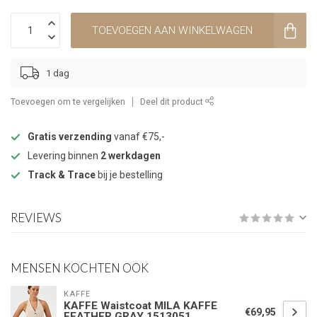
TOEVOEGEN AAN WINKELWAGEN
1 dag
Toevoegen om te vergelijken
Deel dit product
Gratis verzending
vanaf €75,-
Levering binnen
2 werkdagen
Track & Trace
bij je bestelling
REVIEWS
MENSEN KOCHTEN OOK
KAFFE
KAFFE Waistcoat MILA KAFFE
€69,95
FEATHER GRAY 1513051