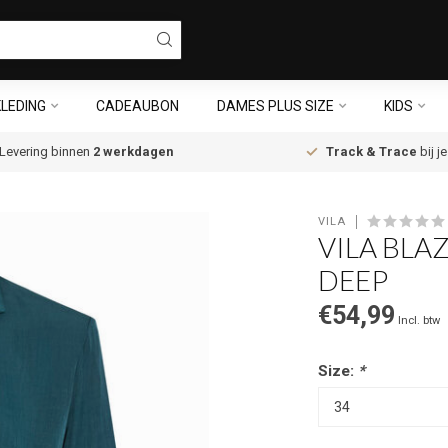
LEDING
CADEAUBON
DAMES PLUS SIZE
KIDS
Levering binnen
2 werkdagen
Track & Trace
bij j
VILA
VILA BLAZ
DEEP
€54,99
Incl. btw
Size:
*