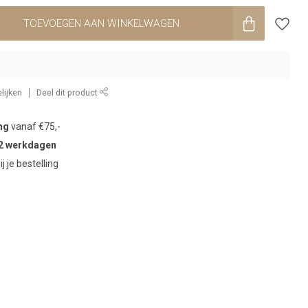
TOEVOEGEN AAN WINKELWAGEN
lijken
Deel dit product
ng
vanaf €75,-
2 werkdagen
ij je bestelling