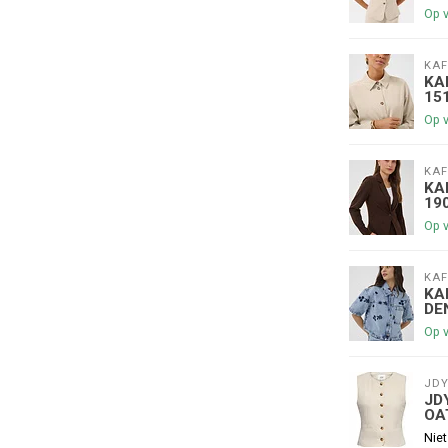
Op 
KAF
KA
15
Op 
KAF
€5,00 korting op je volge
KA
19
Op 
Schrijf je in voor onze nieuwsbrief om op de 
nieuwe collectie, en ontvang
5 euro kortin
KAF
😀
KA
DE
Op 
JD
JD
Je korting is geldig bij een minimale be
OA
Niet