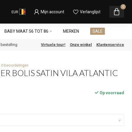
0
Mijn account
Verlanglijst
EUR
BABY MAAT 56 TOT 86
MERKEN
SALE
e bestelling
Virtuele tour!
Onze winkel
Klantenservice
0 beoordelingen
ER BOLIS SATIN VILA ATLANTIC
Op voorraad