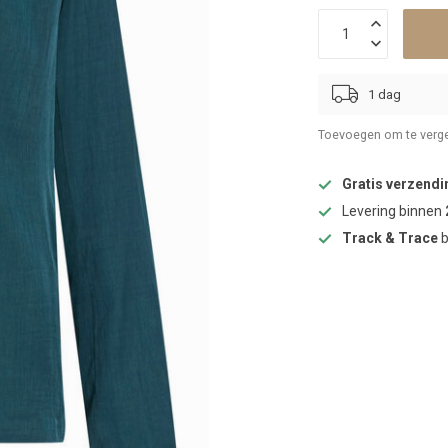
1 dag
Toevoegen om te verge
Gratis verzendi
Levering binnen
Track & Trace
b