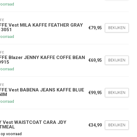
voorraad
FE
FFE Vest MILA KAFFE FEATHER GRAY
€79,95
BEKIJKEN
13051
voorraad
FE
nde bestelling
FFE Blazer JENNY KAFFE COFFE BEAN
€69,95
BEKIJKEN
0915
voorraad
hoogte te blijven over onze
g
op je volgende aankoop!
FE
FFE Vest BABENA JEANS KAFFE BLUE
€99,95
BEKIJKEN
NIM
voorraad
Inschrijven
Y
Y Vest WAISTCOAT CARA JDY
stelwaarde van €45,00
€34,99
BEKIJKEN
TMEAL
 op voorraad