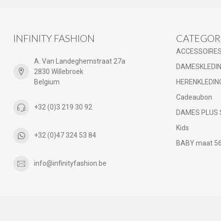
INFINITY FASHION
CATEGOR
ACCESSOIRE
A. Van Landeghemstraat 27a
DAMESKLEDI
2830 Willebroek
Belgium
HERENKLEDIN
Cadeaubon
+32 (0)3 219 30 92
DAMES PLUS 
Kids
+32 (0)47 324 53 84
BABY maat 56 
info@infinityfashion.be