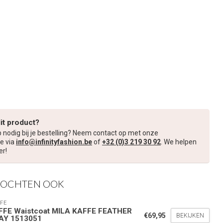
dit product?
p nodig bij je bestelling? Neem contact op met onze
e via
info@infinityfashion.be
of
+32 (0)3 219 30 92
. We helpen
er!
KOCHTEN OOK
FE
FFE Waistcoat MILA KAFFE FEATHER
€69,95
BEKIJKEN
AY 1513051