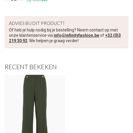
€5,00 korting op je volgende bestelling
ADVIES BIJ DIT PRODUCT?
Schrijf je in voor onze nieuwsbrief om op de hoogte te blijven
over onze nieuwe collectie, en ontvang
5 euro korting
op je
Of heb je hulp nodig bij je bestelling? Neem contact op met
onze klantenservice via
info@infinityfashion.be
of
+32 (0)3
volgende aankoop! 😀
219 30 92
. We helpen je graag verder!
RECENT BEKEKEN
Inschrijven
Je korting is geldig bij een minimale bestelwaarde van €45,00