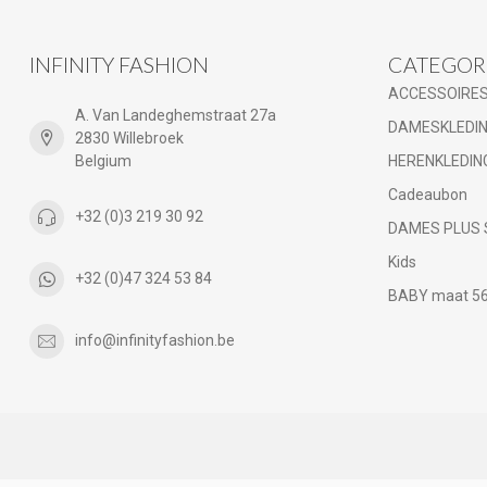
INFINITY FASHION
CATEGOR
ACCESSOIRE
A. Van Landeghemstraat 27a
DAMESKLEDI
2830 Willebroek
Belgium
HERENKLEDIN
Cadeaubon
+32 (0)3 219 30 92
DAMES PLUS 
Kids
+32 (0)47 324 53 84
BABY maat 56 
info@infinityfashion.be