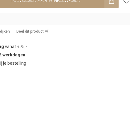
TOEVOEGEN AAN WINKELWAGEN
lijken
Deel dit product
ng
vanaf €75,-
2 werkdagen
ij je bestelling