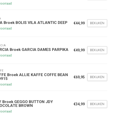
voorraad
A
LA Broek BOLIS VILA ATLANTIC DEEP
€44,99
BEKIJKEN
voorraad
nde bestelling
CIA
RCIA Broek GARCIA DAMES PARPIKA
€49,99
BEKIJKEN
voorraad
hoogte te blijven over onze
g
op je volgende aankoop!
FE
FFE Broek ALLIE KAFFE COFFE BEAN
€69,95
BEKIJKEN
0915
voorraad
Inschrijven
Y
stelwaarde van €45,00
Y Broek GEGGO BUTTON JDY
€34,99
BEKIJKEN
OCOLATE BROWN
voorraad