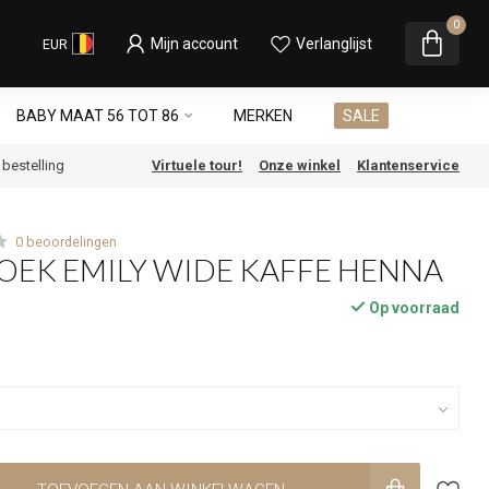
0
Mijn account
Verlanglijst
EUR
BABY MAAT 56 TOT 86
MERKEN
SALE
e bestelling
Virtuele tour!
Onze winkel
Klantenservice
0 beoordelingen
OEK EMILY WIDE KAFFE HENNA
Op voorraad