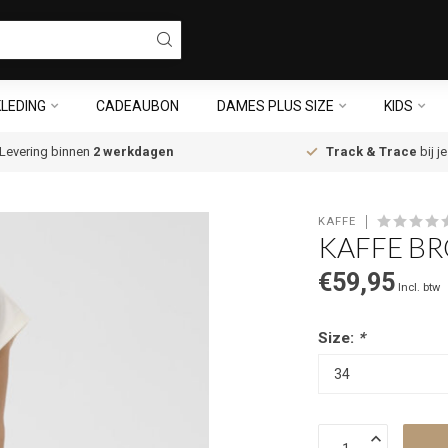
LEDING
CADEAUBON
DAMES PLUS SIZE
KIDS
Levering binnen
2 werkdagen
Track & Trace
bij j
KAFFE
KAFFE BR
€59,95
Incl. btw
Size:
*