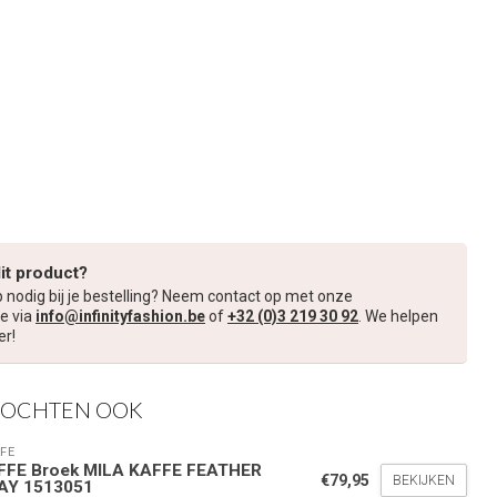
dit product?
p nodig bij je bestelling? Neem contact op met onze
e via
info@infinityfashion.be
of
+32 (0)3 219 30 92
. We helpen
er!
KOCHTEN OOK
FE
FFE Broek MILA KAFFE FEATHER
€79,95
BEKIJKEN
AY 1513051