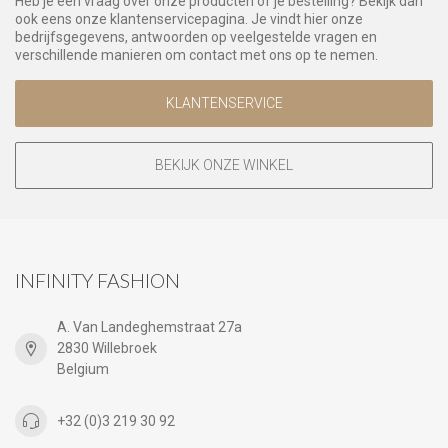
Heb je een vraag over onze producten of je bestelling? Bekijk dan
ook eens onze klantenservicepagina. Je vindt hier onze
bedrijfsgegevens, antwoorden op veelgestelde vragen en
verschillende manieren om contact met ons op te nemen.
KLANTENSERVICE
BEKIJK ONZE WINKEL
INFINITY FASHION
A. Van Landeghemstraat 27a
2830 Willebroek
Belgium
+32 (0)3 219 30 92