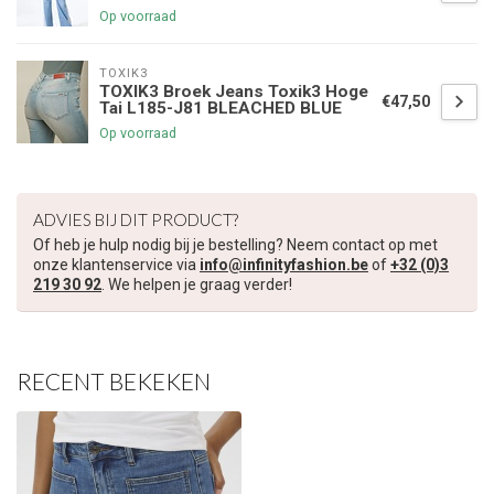
Op voorraad
TOXIK3
TOXIK3 Broek Jeans Toxik3 Hoge
€5,00 korting op je volgende bestelling
€47,50
Tai L185-J81 BLEACHED BLUE
Op voorraad
Schrijf je in voor onze nieuwsbrief om op de hoogte te blijven
over onze nieuwe collectie, en ontvang
5 euro korting
op je
volgende aankoop! 😀
ADVIES BIJ DIT PRODUCT?
Of heb je hulp nodig bij je bestelling? Neem contact op met
onze klantenservice via
info@infinityfashion.be
of
+32 (0)3
219 30 92
. We helpen je graag verder!
Inschrijven
RECENT BEKEKEN
Je korting is geldig bij een minimale bestelwaarde van €45,00