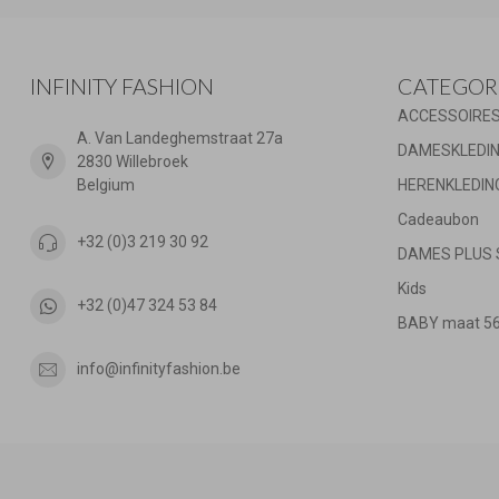
INFINITY FASHION
CATEGOR
ACCESSOIRE
A. Van Landeghemstraat 27a
DAMESKLEDI
2830 Willebroek
Belgium
HERENKLEDIN
Cadeaubon
+32 (0)3 219 30 92
DAMES PLUS 
Kids
+32 (0)47 324 53 84
BABY maat 56 
info@infinityfashion.be