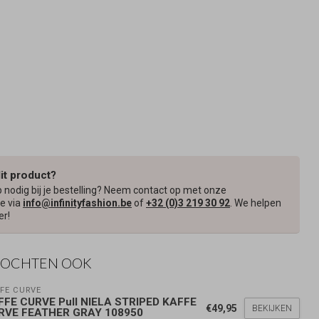
dit product?
p nodig bij je bestelling? Neem contact op met onze
e via
info@infinityfashion.be
of
+32 (0)3 219 30 92
. We helpen
er!
KOCHTEN OOK
FE CURVE
FFE CURVE Pull NIELA STRIPED KAFFE
€49,95
BEKIJKEN
RVE FEATHER GRAY 108950