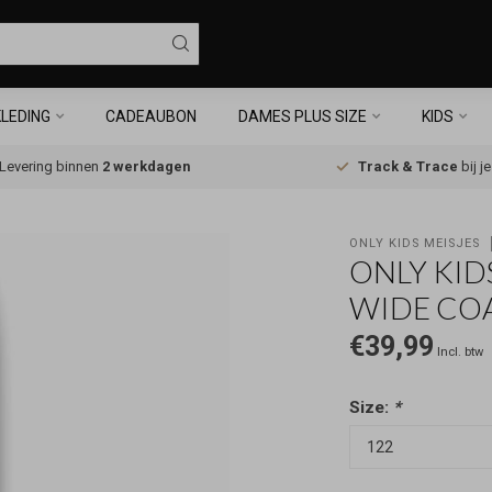
LEDING
CADEAUBON
DAMES PLUS SIZE
KIDS
Levering binnen
2 werkdagen
Track & Trace
bij j
ONLY KIDS MEISJES
ONLY KID
WIDE COA
€39,99
Incl. btw
Size:
*