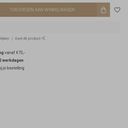
TOEVOEGEN AAN WINKELWAGEN
lijken
Deel dit product
ng
vanaf €75,-
2 werkdagen
ij je bestelling