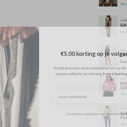
Op 
GAR
GA
Op 
ONL
€5,00 korting op je volge
ON
Niet
Schrijf je in voor onze nieuwsbrief om op de 
nieuwe collectie, en ontvang
5 euro kortin
KAF
😀
KA
CU
Op 
KAF
KA
Je korting is geldig bij een minimale be
FE
Op 