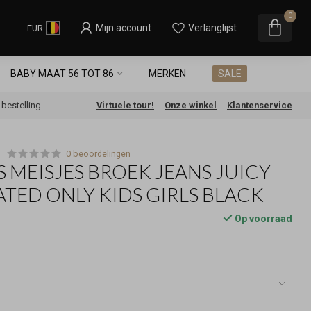
0
Mijn account
Verlanglijst
EUR
BABY MAAT 56 TOT 86
MERKEN
SALE
e bestelling
Virtuele tour!
Onze winkel
Klantenservice
0 beoordelingen
S MEISJES BROEK JEANS JUICY
TED ONLY KIDS GIRLS BLACK
Op voorraad