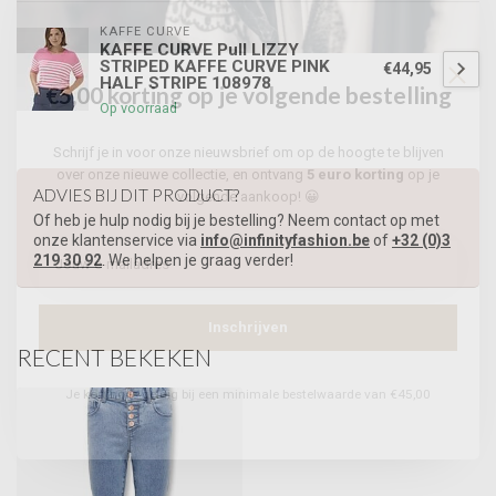
KAFFE CURVE
KAFFE CURVE Pull LIZZY
STRIPED KAFFE CURVE PINK
€44,95
HALF STRIPE 108978
€5,00 korting op je volgende bestelling
Op voorraad
Schrijf je in voor onze nieuwsbrief om op de hoogte te blijven
over onze nieuwe collectie, en ontvang
5 euro korting
op je
ADVIES BIJ DIT PRODUCT?
volgende aankoop! 😀
Of heb je hulp nodig bij je bestelling? Neem contact op met
onze klantenservice via
info@infinityfashion.be
of
+32 (0)3
219 30 92
. We helpen je graag verder!
Inschrijven
RECENT BEKEKEN
Je korting is geldig bij een minimale bestelwaarde van €45,00