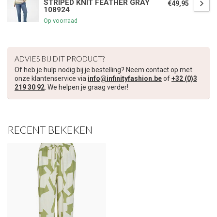
STRIPED KNIT FEATHER GRAY
€49,95
108924
Op voorraad
ADVIES BIJ DIT PRODUCT?
Of heb je hulp nodig bij je bestelling? Neem contact op met
onze klantenservice via
info@infinityfashion.be
of
+32 (0)3
219 30 92
. We helpen je graag verder!
RECENT BEKEKEN