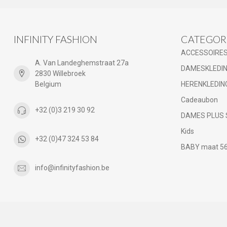
INFINITY FASHION
CATEGOR
ACCESSOIRE
A. Van Landeghemstraat 27a
DAMESKLEDI
2830 Willebroek
Belgium
HERENKLEDIN
Cadeaubon
+32 (0)3 219 30 92
DAMES PLUS 
Kids
+32 (0)47 324 53 84
BABY maat 56 
info@infinityfashion.be