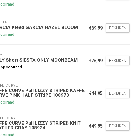
voorraad
CIA
RCIA Kleed GARCIA HAZEL BLOOM
€69,99
BEKIJKEN
voorraad
Y
nde bestelling
LY Short SIESTA ONLY MOONBEAM
€26,99
BEKIJKEN
 op voorraad
hoogte te blijven over onze
g
op je volgende aankoop!
FE CURVE
FFE CURVE Pull LIZZY STRIPED KAFFE
€44,95
BEKIJKEN
RVE PINK HALF STRIPE 108978
voorraad
Inschrijven
FE CURVE
FFE CURVE Pull LIZZY STRIPED KNIT
stelwaarde van €45,00
€49,95
BEKIJKEN
ATHER GRAY 108924
voorraad