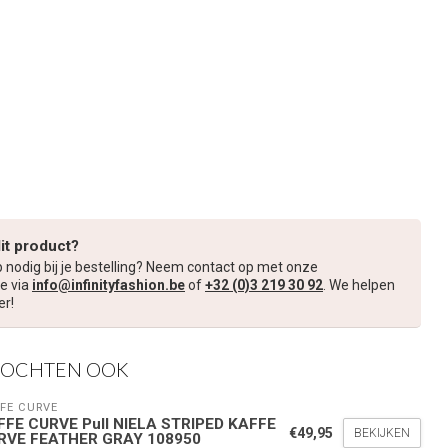
dit product?
p nodig bij je bestelling? Neem contact op met onze
e via
info@infinityfashion.be
of
+32 (0)3 219 30 92
. We helpen
er!
KOCHTEN OOK
FE CURVE
FFE CURVE Pull NIELA STRIPED KAFFE
€49,95
BEKIJKEN
RVE FEATHER GRAY 108950