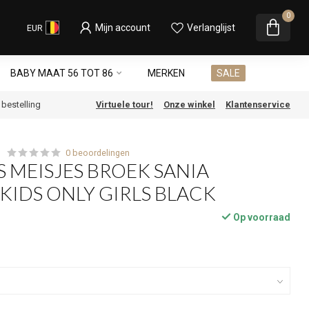
0
Mijn account
Verlanglijst
EUR
BABY MAAT 56 TOT 86
MERKEN
SALE
e bestelling
Virtuele tour!
Onze winkel
Klantenservice
0 beoordelingen
S MEISJES BROEK SANIA
KIDS ONLY GIRLS BLACK
Op voorraad