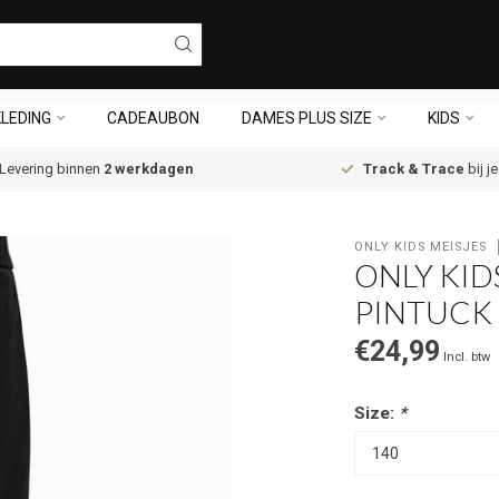
LEDING
CADEAUBON
DAMES PLUS SIZE
KIDS
Levering binnen
2 werkdagen
Track & Trace
bij j
ONLY KIDS MEISJES
ONLY KID
PINTUCK 
€24,99
Incl. btw
Size:
*