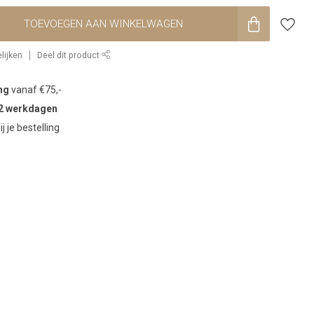
TOEVOEGEN AAN WINKELWAGEN
lijken
Deel dit product
ng
vanaf €75,-
2 werkdagen
ij je bestelling