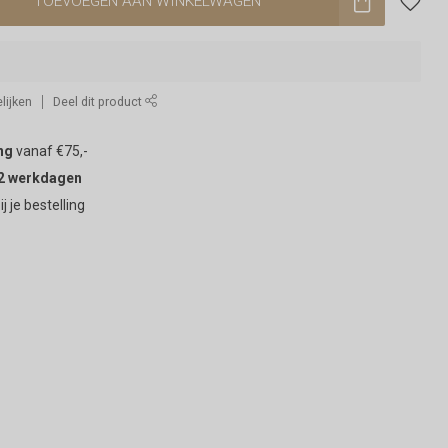
TOEVOEGEN AAN WINKELWAGEN
lijken
Deel dit product
ng
vanaf €75,-
2 werkdagen
ij je bestelling