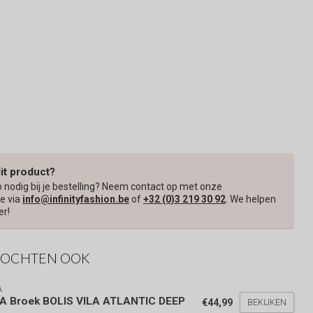
dit product?
p nodig bij je bestelling? Neem contact op met onze
e via
info@infinityfashion.be
of
+32 (0)3 219 30 92
. We helpen
er!
KOCHTEN OOK
A
LA Broek BOLIS VILA ATLANTIC DEEP
€44,99
BEKIJKEN