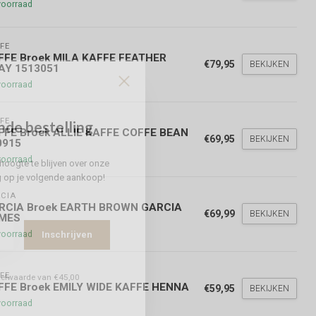
voorraad
FE
FFE Broek MILA KAFFE FEATHER
€79,95
BEKIJKEN
AY 1513051
voorraad
FE
nde bestelling
FFE Broek ALLIE KAFFE COFFE BEAN
€69,95
BEKIJKEN
0915
voorraad
hoogte te blijven over onze
g
op je volgende aankoop!
CIA
RCIA Broek EARTH BROWN GARCIA
€69,99
BEKIJKEN
MES
voorraad
Inschrijven
FE
stelwaarde van €45,00
FFE Broek EMILY WIDE KAFFE HENNA
€59,95
BEKIJKEN
voorraad