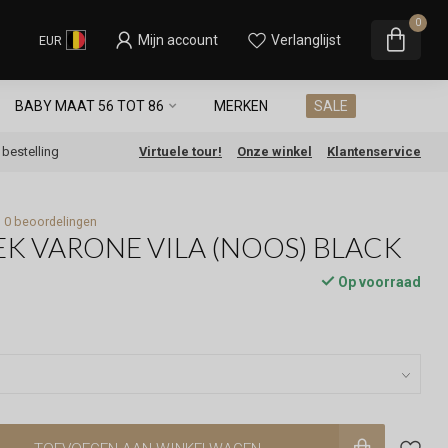
0
Mijn account
Verlanglijst
EUR
BABY MAAT 56 TOT 86
MERKEN
SALE
e bestelling
Virtuele tour!
Onze winkel
Klantenservice
0 beoordelingen
EK VARONE VILA (NOOS) BLACK
Op voorraad