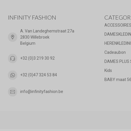
INFINITY FASHION
CATEGOR
ACCESSOIRE
A. Van Landeghemstraat 27a
DAMESKLEDI
2830 Willebroek
Belgium
HERENKLEDIN
Cadeaubon
+32 (0)3 219 30 92
DAMES PLUS 
Kids
+32 (0)47 324 53 84
BABY maat 56 
info@infinityfashion.be