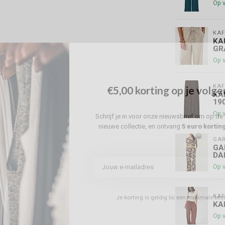
Op 
KAF
KA
GR
Op 
KAF
€5,00 korting op je volge
KA
19
Op 
Schrijf je in voor onze nieuwsbrief om op de 
nieuwe collectie, en ontvang
5 euro kortin
😀
GAR
GA
DA
Op 
KAF
Je korting is geldig bij een minimale be
KA
Op 