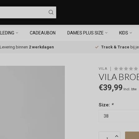
LEDING
CADEAUBON
DAMES PLUS SIZE
KIDS
Levering binnen
2 werkdagen
Track & Trace
bij j
VILA
VILA BRO
€39,99
Incl. btw
Size:
*