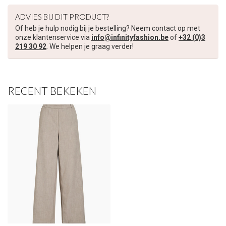
€5,00 korting op je volgende bestelling
ADVIES BIJ DIT PRODUCT?
Of heb je hulp nodig bij je bestelling? Neem contact op met
Schrijf je in voor onze nieuwsbrief om op de hoogte te blijven
onze klantenservice via
info@infinityfashion.be
of
+32 (0)3
over onze nieuwe collectie, en ontvang
5 euro korting
op je
219 30 92
. We helpen je graag verder!
volgende aankoop! 😀
RECENT BEKEKEN
Inschrijven
Je korting is geldig bij een minimale bestelwaarde van €45,00