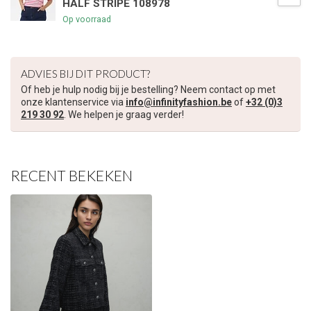
HALF STRIPE 108978
€5,00 korting op je volgende bestelling
Op voorraad
Schrijf je in voor onze nieuwsbrief om op de hoogte te blijven
over onze nieuwe collectie, en ontvang
5 euro korting
op je
ADVIES BIJ DIT PRODUCT?
volgende aankoop! 😀
Of heb je hulp nodig bij je bestelling? Neem contact op met
onze klantenservice via
info@infinityfashion.be
of
+32 (0)3
219 30 92
. We helpen je graag verder!
Inschrijven
RECENT BEKEKEN
Je korting is geldig bij een minimale bestelwaarde van €45,00