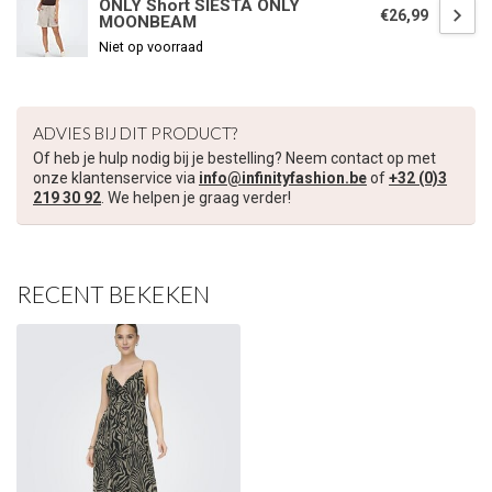
ONLY Short SIESTA ONLY
€26,99
MOONBEAM
€5,00 korting op je volgende bestelling
Niet op voorraad
Schrijf je in voor onze nieuwsbrief om op de hoogte te blijven
over onze nieuwe collectie, en ontvang
5 euro korting
op je
ADVIES BIJ DIT PRODUCT?
volgende aankoop! 😀
Of heb je hulp nodig bij je bestelling? Neem contact op met
onze klantenservice via
info@infinityfashion.be
of
+32 (0)3
219 30 92
. We helpen je graag verder!
Inschrijven
RECENT BEKEKEN
Je korting is geldig bij een minimale bestelwaarde van €45,00