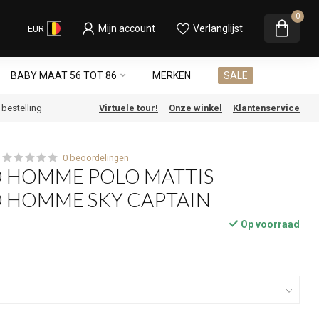
0
Mijn account
Verlanglijst
EUR
BABY MAAT 56 TOT 86
MERKEN
SALE
e bestelling
Virtuele tour!
Onze winkel
Klantenservice
0 beoordelingen
D HOMME POLO MATTIS
D HOMME SKY CAPTAIN
Op voorraad