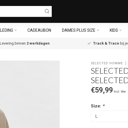
LEDING
CADEAUBON
DAMES PLUS SIZE
KIDS
Levering binnen
2 werkdagen
Track & Trace
bij j
SELECTED HOMME
SELECTE
SELECTE
€59,99
Incl. btw
Size:
*