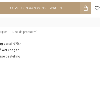
TOEVOEGEN AAN WINKELWAGEN
lijken
Deel dit product
ng
vanaf €75,-
2 werkdagen
ij je bestelling