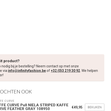
dit product?
p nodig bij je bestelling? Neem contact op met onze
e via
info@infinityfashion.be
of
+32 (0)3 219 30 92
. We helpen
er!
KOCHTEN OOK
FE CURVE
FFE CURVE Pull NIELA STRIPED KAFFE
€49,95
BEKIJKEN
RVE FEATHER GRAY 108950