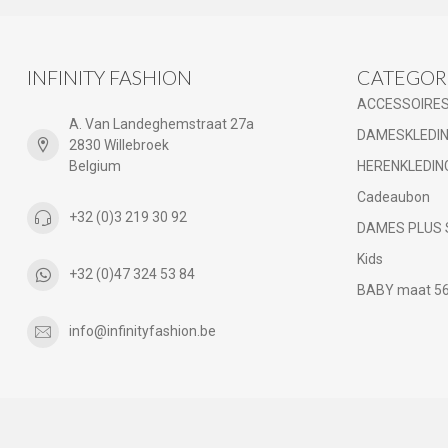
INFINITY FASHION
CATEGOR
ACCESSOIRE
A. Van Landeghemstraat 27a
DAMESKLEDI
2830 Willebroek
Belgium
HERENKLEDIN
Cadeaubon
+32 (0)3 219 30 92
DAMES PLUS 
Kids
+32 (0)47 324 53 84
BABY maat 56 
info@infinityfashion.be