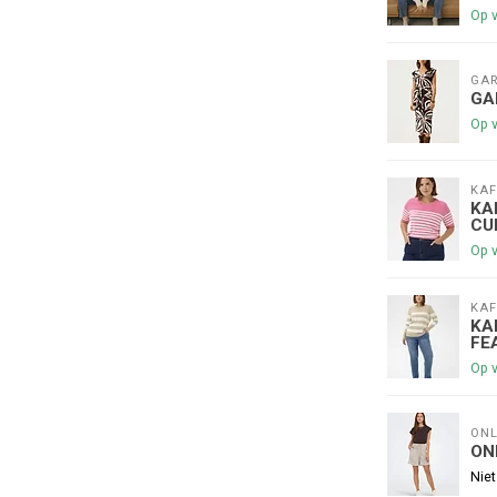
Op 
GAR
GA
Op 
KAF
€5,00 korting op je volge
KA
CU
Op 
Schrijf je in voor onze nieuwsbrief om op de 
nieuwe collectie, en ontvang
5 euro kortin
KAF
😀
KA
FE
Op 
ONL
Je korting is geldig bij een minimale be
ON
Niet