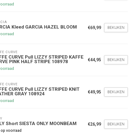
voorraad
CIA
RCIA Kleed GARCIA HAZEL BLOOM
€69,99
BEKIJKEN
voorraad
FE CURVE
nde bestelling
FFE CURVE Pull LIZZY STRIPED KAFFE
€44,95
BEKIJKEN
RVE PINK HALF STRIPE 108978
voorraad
hoogte te blijven over onze
g
op je volgende aankoop!
FE CURVE
FFE CURVE Pull LIZZY STRIPED KNIT
€49,95
BEKIJKEN
ATHER GRAY 108924
voorraad
Inschrijven
Y
stelwaarde van €45,00
LY Short SIESTA ONLY MOONBEAM
€26,99
BEKIJKEN
 op voorraad