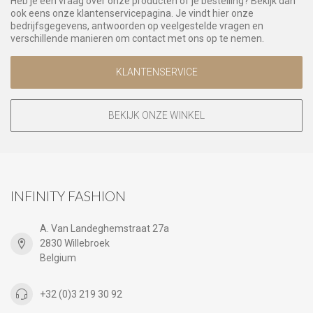
Heb je een vraag over onze producten of je bestelling? Bekijk dan
ook eens onze klantenservicepagina. Je vindt hier onze
bedrijfsgegevens, antwoorden op veelgestelde vragen en
verschillende manieren om contact met ons op te nemen.
KLANTENSERVICE
BEKIJK ONZE WINKEL
INFINITY FASHION
A. Van Landeghemstraat 27a
2830 Willebroek
Belgium
+32 (0)3 219 30 92