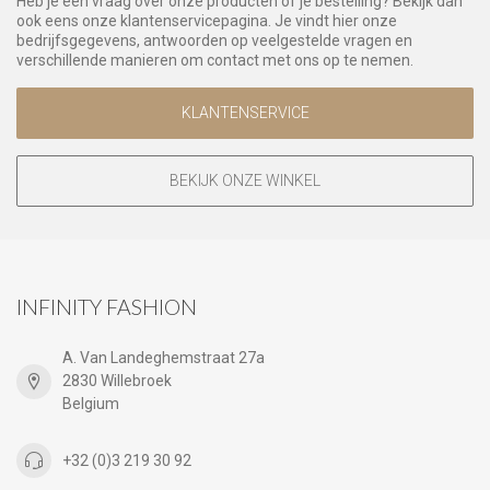
Heb je een vraag over onze producten of je bestelling? Bekijk dan
ook eens onze klantenservicepagina. Je vindt hier onze
bedrijfsgegevens, antwoorden op veelgestelde vragen en
verschillende manieren om contact met ons op te nemen.
KLANTENSERVICE
BEKIJK ONZE WINKEL
INFINITY FASHION
A. Van Landeghemstraat 27a
2830 Willebroek
Belgium
+32 (0)3 219 30 92