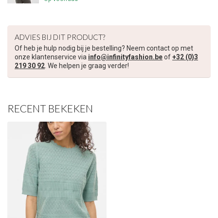
€5,00 korting op je volgende bestelling
Schrijf je in voor onze nieuwsbrief om op de hoogte te blijven
ADVIES BIJ DIT PRODUCT?
over onze nieuwe collectie, en ontvang
5 euro korting
op je
Of heb je hulp nodig bij je bestelling? Neem contact op met
volgende aankoop! 😀
onze klantenservice via
info@infinityfashion.be
of
+32 (0)3
219 30 92
. We helpen je graag verder!
RECENT BEKEKEN
Inschrijven
Je korting is geldig bij een minimale bestelwaarde van €45,00