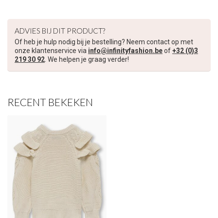
€5,00 korting op je volgende bestelling
ADVIES BIJ DIT PRODUCT?
Schrijf je in voor onze nieuwsbrief om op de hoogte te blijven
over onze nieuwe collectie, en ontvang
5 euro korting
op je
Of heb je hulp nodig bij je bestelling? Neem contact op met
volgende aankoop! 😀
onze klantenservice via
info@infinityfashion.be
of
+32 (0)3
219 30 92
. We helpen je graag verder!
RECENT BEKEKEN
Inschrijven
Je korting is geldig bij een minimale bestelwaarde van €45,00