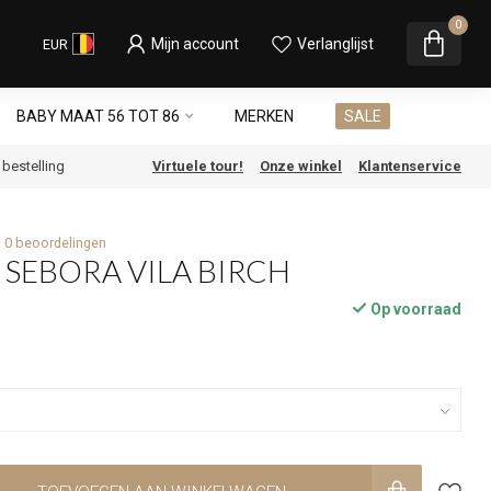
0
Mijn account
Verlanglijst
EUR
BABY MAAT 56 TOT 86
MERKEN
SALE
e bestelling
Virtuele tour!
Onze winkel
Klantenservice
0 beoordelingen
L SEBORA VILA BIRCH
Op voorraad