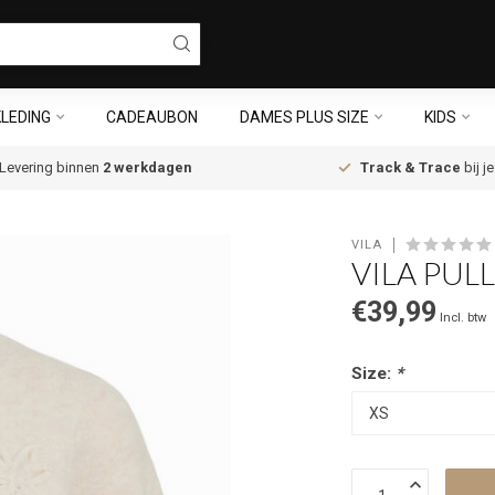
LEDING
CADEAUBON
DAMES PLUS SIZE
KIDS
Levering binnen
2 werkdagen
Track & Trace
bij j
VILA
VILA PUL
€39,99
Incl. btw
Size:
*