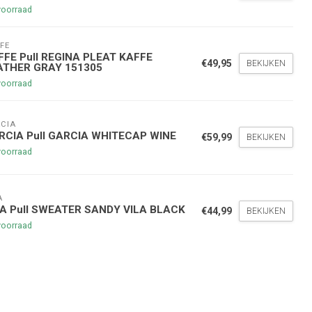
voorraad
FE
FFE Pull REGINA PLEAT KAFFE
€49,95
BEKIJKEN
ATHER GRAY 151305
voorraad
nde bestelling
hoogte te blijven over onze
CIA
RCIA Pull GARCIA WHITECAP WINE
€59,99
BEKIJKEN
g
op je volgende aankoop!
voorraad
Inschrijven
A
LA Pull SWEATER SANDY VILA BLACK
€44,99
BEKIJKEN
voorraad
stelwaarde van €45,00