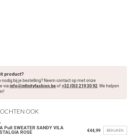
dit product?
p nodig bij je bestelling? Neem contact op met onze
e via
info@infinityfashion.be
of
+32 (0)3 219 30 92
. We helpen
er!
KOCHTEN OOK
A
LA Pull SWEATER SANDY VILA
€44,99
BEKIJKEN
STALGIA ROSE