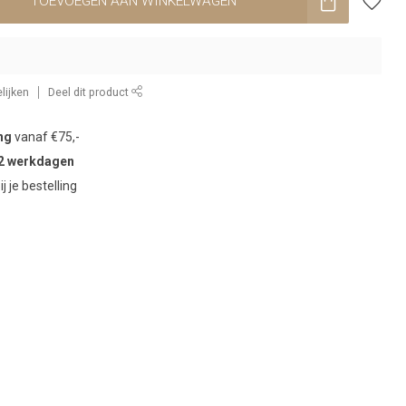
TOEVOEGEN AAN WINKELWAGEN
lijken
Deel dit product
ng
vanaf €75,-
2 werkdagen
ij je bestelling