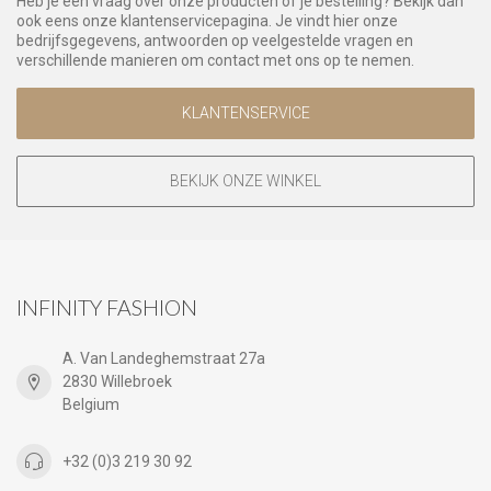
Heb je een vraag over onze producten of je bestelling? Bekijk dan
ook eens onze klantenservicepagina. Je vindt hier onze
bedrijfsgegevens, antwoorden op veelgestelde vragen en
verschillende manieren om contact met ons op te nemen.
KLANTENSERVICE
BEKIJK ONZE WINKEL
INFINITY FASHION
A. Van Landeghemstraat 27a
2830 Willebroek
Belgium
+32 (0)3 219 30 92