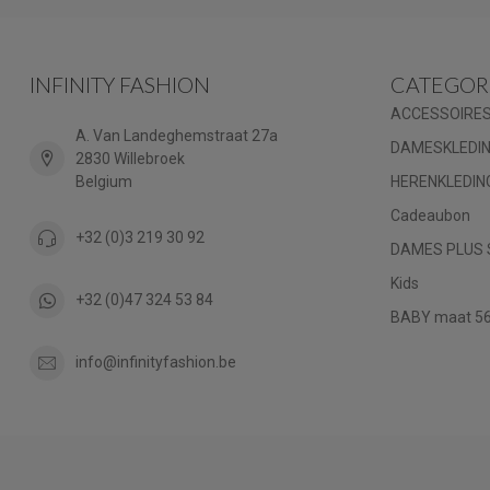
INFINITY FASHION
CATEGOR
ACCESSOIRE
A. Van Landeghemstraat 27a
DAMESKLEDI
2830 Willebroek
Belgium
HERENKLEDIN
Cadeaubon
+32 (0)3 219 30 92
DAMES PLUS 
Kids
+32 (0)47 324 53 84
BABY maat 56 
info@infinityfashion.be