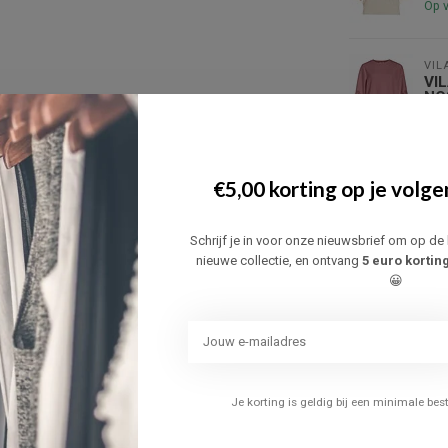
Op 
VIL
VI
NO
Op 
VIL
€5,00 korting op je volge
VI
Op 
Schrijf je in voor onze nieuwsbrief om op de 
nieuwe collectie, en ontvang
5 euro kortin
KAF
😀
KA
FE
Op 
GAR
Je korting is geldig bij een minimale be
GA
Op 