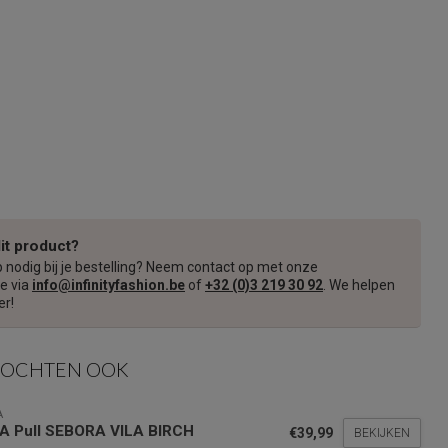
dit product?
p nodig bij je bestelling? Neem contact op met onze
e via
info@infinityfashion.be
of
+32 (0)3 219 30 92
. We helpen
er!
KOCHTEN OOK
A
LA Pull SEBORA VILA BIRCH
€39,99
BEKIJKEN