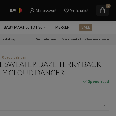
0
Mijn account
Verlanglijst
EUR
BABY MAAT 56 TOT 86
MERKEN
SALE
e bestelling
Virtuele tour!
Onze winkel
Klantenservice
0 beoordelingen
L SWEATER DAZE TERRY BACK
NLY CLOUD DANCER
Op voorraad