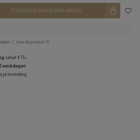
TOEVOEGEN AAN WINKELWAGEN
lijken
Deel dit product
ng
vanaf €75,-
2 werkdagen
ij je bestelling