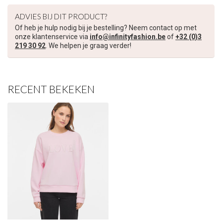
€5,00 korting op je volgende bestelling
ADVIES BIJ DIT PRODUCT?
Of heb je hulp nodig bij je bestelling? Neem contact op met
Schrijf je in voor onze nieuwsbrief om op de hoogte te blijven
onze klantenservice via
info@infinityfashion.be
of
+32 (0)3
over onze nieuwe collectie, en ontvang
5 euro korting
op je
219 30 92
. We helpen je graag verder!
volgende aankoop! 😀
RECENT BEKEKEN
Inschrijven
Je korting is geldig bij een minimale bestelwaarde van €45,00