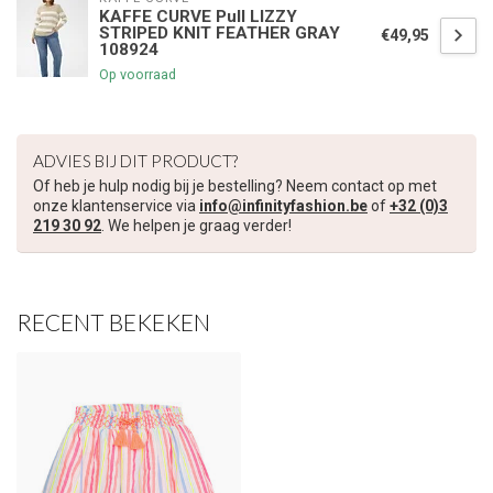
KAFFE CURVE Pull LIZZY
STRIPED KNIT FEATHER GRAY
€49,95
108924
€5,00 korting op je volgende bestelling
Op voorraad
Schrijf je in voor onze nieuwsbrief om op de hoogte te blijven
over onze nieuwe collectie, en ontvang
5 euro korting
op je
volgende aankoop! 😀
ADVIES BIJ DIT PRODUCT?
Of heb je hulp nodig bij je bestelling? Neem contact op met
onze klantenservice via
info@infinityfashion.be
of
+32 (0)3
219 30 92
. We helpen je graag verder!
Inschrijven
RECENT BEKEKEN
Je korting is geldig bij een minimale bestelwaarde van €45,00