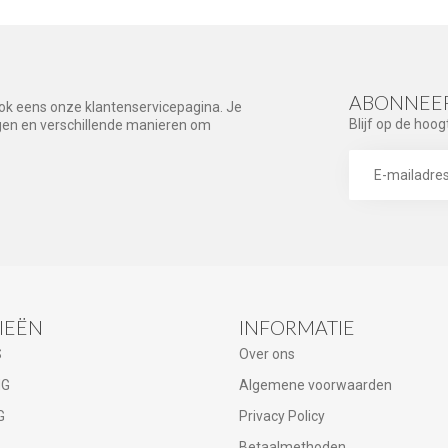
ABONNEER
ook eens onze klantenservicepagina. Je
Blijf op de hoog
agen en verschillende manieren om
IEËN
INFORMATIE
S
Over ons
NG
Algemene voorwaarden
G
Privacy Policy
Betaalmethoden