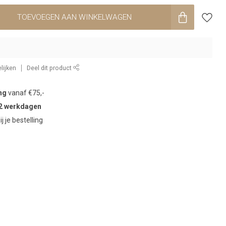
TOEVOEGEN AAN WINKELWAGEN
lijken
Deel dit product
ng
vanaf €75,-
2 werkdagen
ij je bestelling