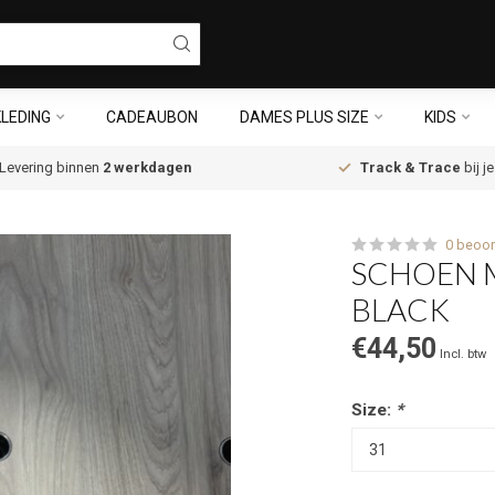
LEDING
CADEAUBON
DAMES PLUS SIZE
KIDS
Levering binnen
2 werkdagen
Track & Trace
bij j
0 beoor
SCHOEN M
BLACK
€44,50
Incl. btw
Size:
*