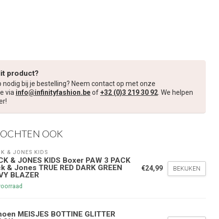
dit product?
p nodig bij je bestelling? Neem contact op met onze
e via
info@infinityfashion.be
of
+32 (0)3 219 30 92
. We helpen
er!
KOCHTEN OOK
K & JONES KIDS
CK & JONES KIDS Boxer PAW 3 PACK
ck & Jones TRUE RED DARK GREEN
€24,99
BEKIJKEN
VY BLAZER
voorraad
hoen MEISJES BOTTINE GLITTER