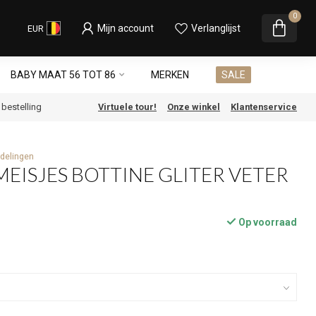
0
Mijn account
Verlanglijst
EUR
BABY MAAT 56 TOT 86
MERKEN
SALE
e bestelling
Virtuele tour!
Onze winkel
Klantenservice
delingen
EISJES BOTTINE GLITER VETER
Op voorraad