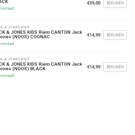
ACK
€39,00
BEKIJKEN
voorraad
nde bestelling
K & JONES KIDS
CK & JONES KIDS Riem CANTON Jack
€14,99
BEKIJKEN
Jones (NOOS) COGNAC
hoogte te blijven over onze
voorraad
g
op je volgende aankoop!
K & JONES KIDS
CK & JONES KIDS Riem CANTON Jack
€14,99
BEKIJKEN
Jones (NOOS) BLACK
Inschrijven
voorraad
stelwaarde van €45,00