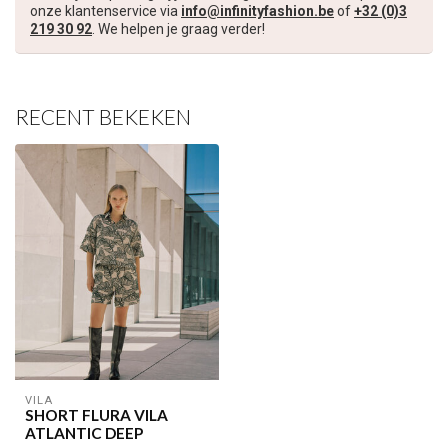
onze klantenservice via
info@infinityfashion.be
of
+32 (0)3
Schrijf je in voor onze nieuwsbrief om op de hoogte te blijven
219 30 92
. We helpen je graag verder!
over onze nieuwe collectie, en ontvang
5 euro korting
op je
volgende aankoop! 😀
RECENT BEKEKEN
Inschrijven
Je korting is geldig bij een minimale bestelwaarde van €45,00
VILA
SHORT FLURA VILA
ATLANTIC DEEP