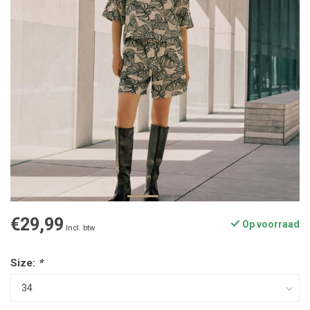
€29,99
Op voorraad
Incl. btw
Size:
*