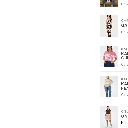
Op 
GAR
GA
Op 
KAF
€5,00 korting op je volge
KA
CU
Op 
Schrijf je in voor onze nieuwsbrief om op de 
nieuwe collectie, en ontvang
5 euro kortin
KAF
😀
KA
FE
Op 
ONL
Je korting is geldig bij een minimale be
ON
Niet