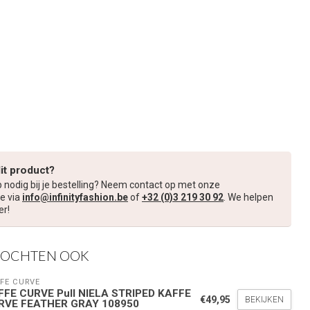
dit product?
p nodig bij je bestelling? Neem contact op met onze
e via
info@infinityfashion.be
of
+32 (0)3 219 30 92
. We helpen
er!
KOCHTEN OOK
FE CURVE
FFE CURVE Pull NIELA STRIPED KAFFE
€49,95
BEKIJKEN
RVE FEATHER GRAY 108950