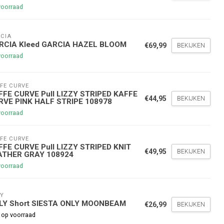
voorraad
CIA
RCIA Kleed GARCIA HAZEL BLOOM
€69,99
BEKIJKEN
voorraad
FE CURVE
nde bestelling
FFE CURVE Pull LIZZY STRIPED KAFFE
€44,95
BEKIJKEN
RVE PINK HALF STRIPE 108978
voorraad
hoogte te blijven over onze
g
op je volgende aankoop!
FE CURVE
FFE CURVE Pull LIZZY STRIPED KNIT
€49,95
BEKIJKEN
ATHER GRAY 108924
voorraad
Inschrijven
Y
stelwaarde van €45,00
LY Short SIESTA ONLY MOONBEAM
€26,99
BEKIJKEN
 op voorraad