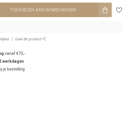
TOEVOEGEN AAN WINKELWAGEN
lijken
Deel dit product
ng
vanaf €75,-
2 werkdagen
ij je bestelling