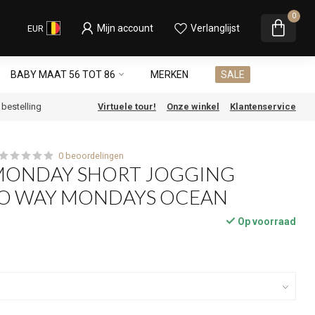
0
Mijn account
Verlanglijst
EUR
BABY MAAT 56 TOT 86
MERKEN
SALE
e bestelling
Virtuele tour!
Onze winkel
Klantenservice
0 beoordelingen
MONDAY SHORT JOGGING
O WAY MONDAYS OCEAN
Op voorraad