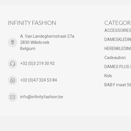
INFINITY FASHION
CATEGOR
ACCESSOIRE
A. Van Landeghemstraat 27a
DAMESKLEDI
2830 Willebroek
Belgium
HERENKLEDIN
Cadeaubon
+32 (0)3 219 30 92
DAMES PLUS 
Kids
+32 (0)47 324 53 84
BABY maat 56 
info@infinityfashion.be