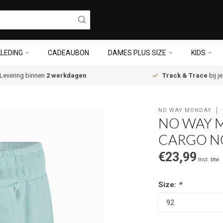
LEDING
CADEAUBON
DAMES PLUS SIZE
KIDS
Levering binnen
2 werkdagen
Track & Trace
bij j
NO WAY MONDAY
NO WAY 
CARGO N
€23,99
Incl. btw
Size:
*