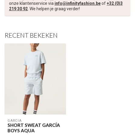
onze klantenservice via
info@infinityfashion.be
of
+32 (0)3
Schrijf je in voor onze nieuwsbrief om op de hoogte te blijven
219 30 92
. We helpen je graag verder!
over onze nieuwe collectie, en ontvang
5 euro korting
op je
volgende aankoop! 😀
RECENT BEKEKEN
Inschrijven
Je korting is geldig bij een minimale bestelwaarde van €45,00
GARCIA
SHORT SWEAT GARCÍA
BOYS AQUA