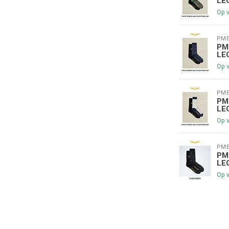
LE
😀
Op 
PME
PM
LE
Je korting is geldig bij een minimale be
Op 
PME
PM
LE
Op 
PME
PM
LE
Op 