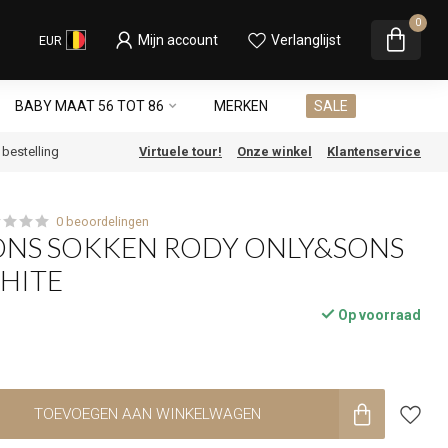
0
Mijn account
Verlanglijst
EUR
BABY MAAT 56 TOT 86
MERKEN
SALE
e bestelling
Virtuele tour!
Onze winkel
Klantenservice
0 beoordelingen
ONS SOKKEN RODY ONLY&SONS
HITE
Op voorraad
TOEVOEGEN AAN WINKELWAGEN