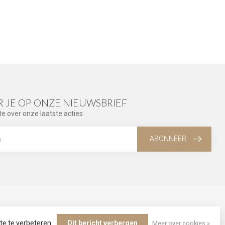
 JE OP ONZE NIEUWSBRIEF
te over onze laatste acties
ABONNEER
MIJN ACCOUNT
te te verbeteren.
Dit bericht verbergen
Meer over cookies »