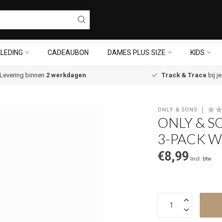
LEDING
CADEAUBON
DAMES PLUS SIZE
KIDS
Levering binnen
2 werkdagen
Track & Trace
bij j
ONLY & SONS
ONLY & S
3-PACK W
€8,99
Incl. btw