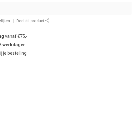
lijken
Deel dit product
ng
vanaf €75,-
2 werkdagen
ij je bestelling