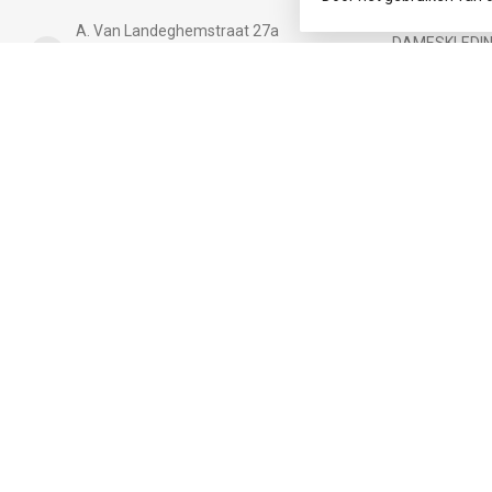
ACCESSOIRE
A. Van Landeghemstraat 27a
DAMESKLEDI
2830 Willebroek
Belgium
HERENKLEDIN
Cadeaubon
+32 (0)3 219 30 92
DAMES PLUS 
Kids
+32 (0)47 324 53 84
BABY maat 56 
info@infinityfashion.be