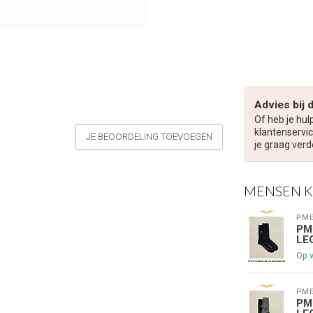
Advies bij 
Of heb je hul
klantenservic
JE BEOORDELING TOEVOEGEN
je graag verd
MENSEN 
PME
PM
LE
€5,00 korting op je volge
Op 
Schrijf je in voor onze nieuwsbrief om op de 
PME
PM
nieuwe collectie, en ontvang
5 euro kortin