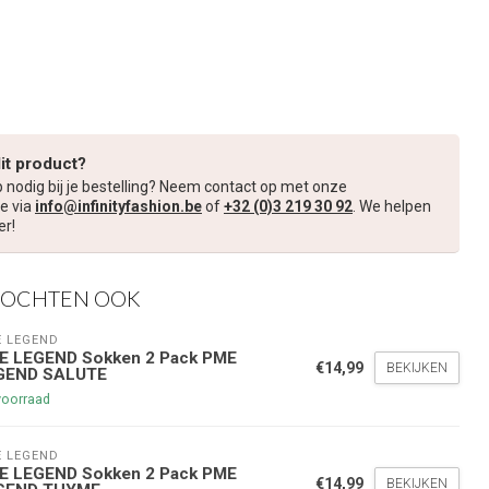
dit product?
p nodig bij je bestelling? Neem contact op met onze
e via
info@infinityfashion.be
of
+32 (0)3 219 30 92
. We helpen
er!
KOCHTEN OOK
 LEGEND
E LEGEND Sokken 2 Pack PME
€14,99
BEKIJKEN
GEND SALUTE
nde bestelling
voorraad
hoogte te blijven over onze
 LEGEND
E LEGEND Sokken 2 Pack PME
g
op je volgende aankoop!
€14,99
BEKIJKEN