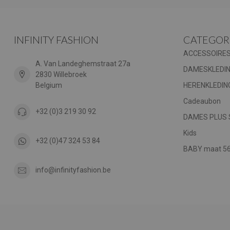
INFINITY FASHION
CATEGOR
ACCESSOIRE
A. Van Landeghemstraat 27a
DAMESKLEDI
2830 Willebroek
Belgium
HERENKLEDIN
Cadeaubon
+32 (0)3 219 30 92
DAMES PLUS 
Kids
+32 (0)47 324 53 84
BABY maat 56 
info@infinityfashion.be