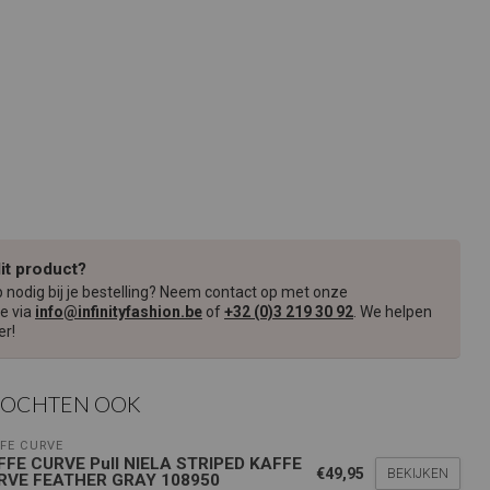
dit product?
p nodig bij je bestelling? Neem contact op met onze
e via
info@infinityfashion.be
of
+32 (0)3 219 30 92
. We helpen
er!
KOCHTEN OOK
FE CURVE
FFE CURVE Pull NIELA STRIPED KAFFE
€49,95
BEKIJKEN
RVE FEATHER GRAY 108950