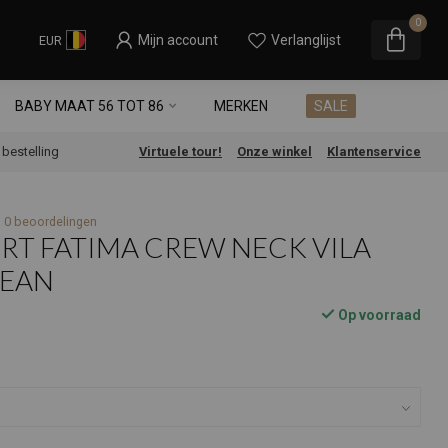
0
Mijn account
Verlanglijst
EUR
BABY MAAT 56 TOT 86
MERKEN
SALE
e bestelling
Virtuele tour!
Onze winkel
Klantenservice
0 beoordelingen
HIRT FATIMA CREW NECK VILA
BEAN
Op voorraad