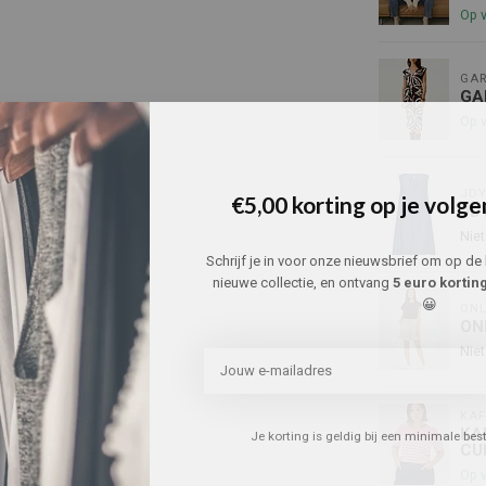
Op 
GAR
GA
Op 
JD
€5,00 korting op je volge
JD
Niet
Schrijf je in voor onze nieuwsbrief om op de 
nieuwe collectie, en ontvang
5 euro kortin
😀
ONL
ON
Niet
KAF
KA
Je korting is geldig bij een minimale be
CU
Op 