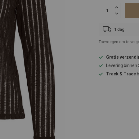
1 dag
Toevoegen om te verge
Gratis verzendi
Levering binnen
Track & Trace
b