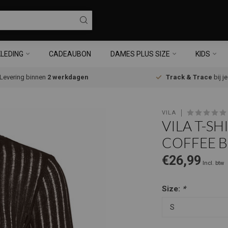
LEDING
CADEAUBON
DAMES PLUS SIZE
KIDS
Levering binnen
2 werkdagen
Track & Trace
bij j
VILA
VILA T-S
COFFEE 
€26,99
Incl. btw
Size:
*