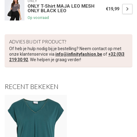
ONLY
ONLY T-Shirt MAJA LEO MESH
€19,99
ONLY BLACK LEO
€5,00 korting op je volgende bestelling
Op voorraad
Schrijf je in voor onze nieuwsbrief om op de hoogte te blijven
over onze nieuwe collectie, en ontvang
5 euro korting
op je
ADVIES BIJ DIT PRODUCT?
volgende aankoop! 😀
Of heb je hulp nodig bij je bestelling? Neem contact op met
onze klantenservice via
info@infinityfashion.be
of
+32 (0)3
219 30 92
. We helpen je graag verder!
Inschrijven
RECENT BEKEKEN
Je korting is geldig bij een minimale bestelwaarde van €45,00