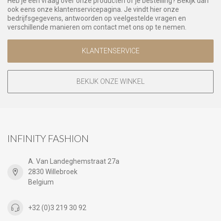
Heb je een vraag over onze producten of je bestelling? Bekijk dan
ook eens onze klantenservicepagina. Je vindt hier onze
bedrijfsgegevens, antwoorden op veelgestelde vragen en
verschillende manieren om contact met ons op te nemen.
KLANTENSERVICE
BEKIJK ONZE WINKEL
INFINITY FASHION
A. Van Landeghemstraat 27a
2830 Willebroek
Belgium
+32 (0)3 219 30 92