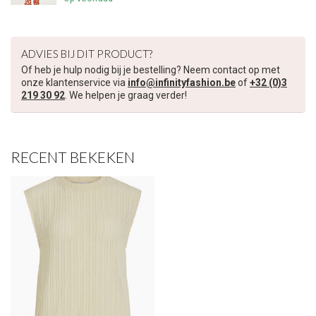
€5,00 korting op je volgende bestelling
Schrijf je in voor onze nieuwsbrief om op de hoogte te blijven
ADVIES BIJ DIT PRODUCT?
over onze nieuwe collectie, en ontvang
5 euro korting
op je
Of heb je hulp nodig bij je bestelling? Neem contact op met
volgende aankoop! 😀
onze klantenservice via
info@infinityfashion.be
of
+32 (0)3
219 30 92
. We helpen je graag verder!
RECENT BEKEKEN
Inschrijven
Je korting is geldig bij een minimale bestelwaarde van €45,00