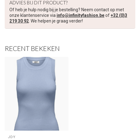
ADVIES BIJ DIT PRODUCT?
Of heb je hulp nodig bij je bestelling? Neem contact op met
Schrijf je in voor onze nieuwsbrief om op de hoogte te blijven
onze klantenservice via
info@infinityfashion.be
of
+32 (0)3
over onze nieuwe collectie, en ontvang
5 euro korting
op je
219 30 92
. We helpen je graag verder!
volgende aankoop! 😀
RECENT BEKEKEN
Inschrijven
Je korting is geldig bij een minimale bestelwaarde van €45,00
JDY