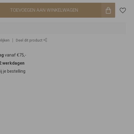
TOEVOEGEN AAN WINKELWAGEN
lijken
Deel dit product
ng
vanaf €75,-
2 werkdagen
ij je bestelling