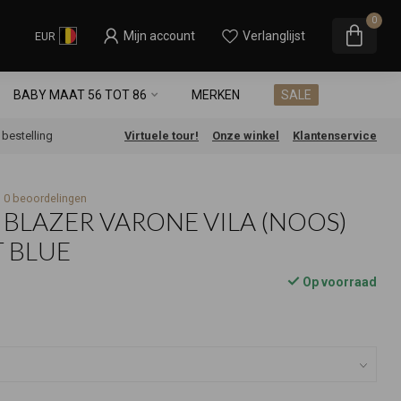
0
Mijn account
Verlanglijst
EUR
BABY MAAT 56 TOT 86
MERKEN
SALE
e bestelling
Virtuele tour!
Onze winkel
Klantenservice
0 beoordelingen
T BLAZER VARONE VILA (NOOS)
 BLUE
Op voorraad