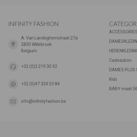
INFINITY FASHION
CATEGOR
ACCESSOIRE
A. Van Landeghemstraat 27a
DAMESKLEDI
2830 Willebroek
Belgium
HERENKLEDIN
Cadeaubon
+32 (0)3 219 30 92
DAMES PLUS 
Kids
+32 (0)47 324 53 84
BABY maat 56 
info@infinityfashion.be