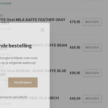
voorraad
FE
FFE Vest MILA KAFFE FEATHER GRAY
€79,95
BEKIJKEN
13051
voorraad
FE
nde bestelling
FFE Blazer JENNY KAFFE COFFE BEAN
€69,95
BEKIJKEN
0915
voorraad
hoogte te blijven over onze
g
op je volgende aankoop!
FE
FFE Vest BABENA JEANS KAFFE BLUE
€99,95
BEKIJKEN
NIM
voorraad
Inschrijven
A
stelwaarde van €45,00
LA Vest BOMBER FIBIA VILA BIRCH
€49,99
BEKIJKEN
voorraad