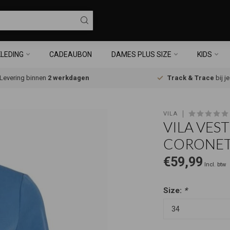
LEDING
CADEAUBON
DAMES PLUS SIZE
KIDS
Levering binnen
2 werkdagen
Track & Trace
bij j
VILA
VILA VES
CORONET
€59,99
Incl. btw
Size:
*