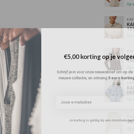
Op 
KAF
KA
15
Op 
KAF
€5,00 korting op je volge
KA
19
Op 
Schrijf je in voor onze nieuwsbrief om op de 
nieuwe collectie, en ontvang
5 euro kortin
KAF
😀
KA
DE
Op 
VIL
Je korting is geldig bij een minimale be
VI
Op 