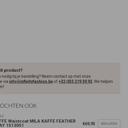
dit product?
p nodig bij je bestelling? Neem contact op met onze
e via
info@infinityfashion.be
of
+32 (0)3 219 30 92
. We helpen
er!
KOCHTEN OOK
FE
FFE Waistcoat MILA KAFFE FEATHER
€69,95
BEKIJKEN
AY 1513051